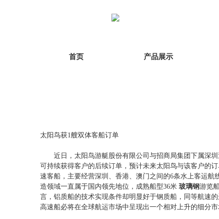
首页
产品展示
太阳鸟获1艘双体客船订单
近日，太阳鸟游艇股份有限公司与招商局集团下属深圳迅隆
可持续获得客户的后续订单，预计未来太阳鸟与该客户的
速客船，主要经营深圳、香港、澳门之间的6条水上客运航
造领域一直属于国内领先地位，成熟船型36米
玻璃钢
游览
言，铝质船的技术实现条件却明显好于钢质船，同等航速的
高速船必将在全球航运市场中呈现出一个相对上升的细分市