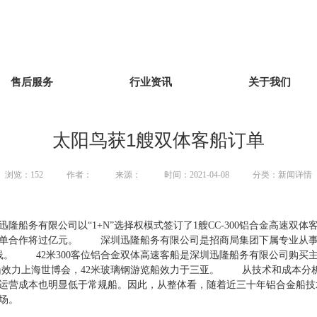
售后服务
行业资讯
关于我们
太阳鸟获1艘双体客船订单
浏览：
152
作者：
来源：
时间：2021-04-08
分类：新闻详情
船务有限公司以“1+N”选择权模式签订了1艘CC-300铝合金高速
订单合作将过亿元。 深圳迅隆船务有限公司是招商局集团下属专业从事
线。 42米300客位铝合金双体高速客船是深圳迅隆船务有限公司购买
船效力上海世博会，42米玻璃钢游览船效力于三亚。 从技术和成本分
运营成本也明显低于常规船。因此，从整体看，随着近三十年铝合金船技
场。