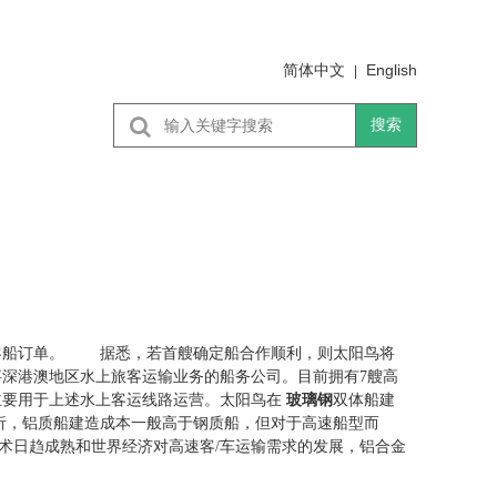
简体中文
English
|
搜索
双体客船订单。 据悉，若首艘确定船合作顺利，则太阳鸟将
深港澳地区水上旅客运输业务的船务公司。目前拥有7艘高
主要用于上述水上客运线路运营。太阳鸟在
玻璃钢
双体船建
析，铝质船建造成本一般高于钢质船，但对于高速船型而
术日趋成熟和世界经济对高速客/车运输需求的发展，铝合金