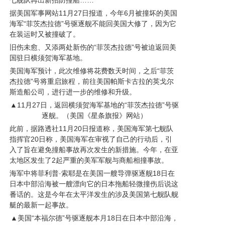
七舰队再出新招防撞船……
据美国军事网站11月27日报道，今年6月被撞坏的美国
海军“菲茨杰拉德”号驱逐舰不能回美国大修了，因为它
在装运时又被撞破了。
旧伤未愈、又添两处新伤的“菲茨杰拉德”号被迫返回美
国驻日横须贺海军基地。
美国海军预计，此次维修将花费数天时间，之后“菲茨
杰拉德”号将重启旅程，前往美国帕斯卡古拉的英戈尔
斯造船公司，进行进一步的维修和升级。
▲11月27日，返回横须贺海军基地的“菲茨杰拉德”号驱
逐舰。（美国《星条旗报》网站）
此前，据路透社11月20日报道称，美国海军第七舰队
指挥官20日称，美国海军在审视了自己的行动后，引
入了旨在避免撞船事故再次发生的新措施。今年，在亚
太地区发生了2起严重的美军军舰与商船相撞事故。
海军中将菲利普·索耶是在美国一艘导弹驱逐舰18日在
日本中部沿海被一艘漂向它的日本拖船轻微撞伤后说这
番话的。这是今年在太平洋发生的涉及美国第七舰队舰
艇的最新一起事故。
▲美国“本福尔德”号驱逐舰本月18日在日本中部沿海，