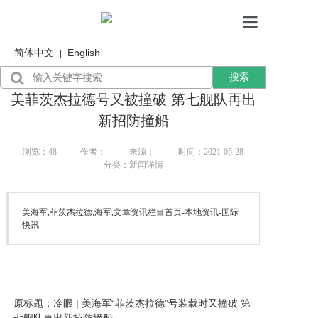
简体中文
English
首页
|
搜索
产品展示
美菲茨杰拉德号又被撞破 第七舰队再出
售后服务
新招防撞船
行业资讯
浏览：
48
作者：
来源：
时间：2021-05-28
分类：新闻详情
关于我们
美海军,菲茨杰拉德,海军,文章资讯栏目首页-本地资讯-国际
快讯
原标题：冷眼 | 美海军“菲茨杰拉德”号装载时又撞破 第