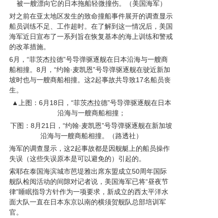
被一艘漂向它的日本拖船轻微撞伤。（美国海军）
对之前在亚太地区发生的致命撞船事件展开的调查显示
船员训练不足、工作超时。在了解到这一情况后，美国
海军近日宣布了一系列旨在恢复基本的海上训练和警戒
的改革措施。
6月，“菲茨杰拉德”号导弹驱逐舰在日本沿海与一艘商
船相撞。8月，“约翰·麦凯恩”号导弹驱逐舰在驶近新加
坡时也与一艘商船相撞。这2起事故共导致17名船员丧
生。
▲上图
：6月18日，“菲茨杰拉德”号导弹驱逐舰在日本
沿海与一艘商船相撞；
下图：8月21日，“约翰·麦凯恩”号导弹驱逐舰在新加坡
沿海与一艘商船相撞。（路透社）
海军的调查显示，这2起事故都是因舰艇上的船员操作
失误（这些失误原本是可以避免的）引起的。
索耶在泰国海滨城市芭堤雅出席东盟成立50周年国际
舰队检阅活动的间隙对记者说，美国海军已将“昼夜节
律”睡眠指导方针作为一项要求，新成立的西太平洋水
面大队一直在日本东京以南的横须贺舰队总部培训军
官。