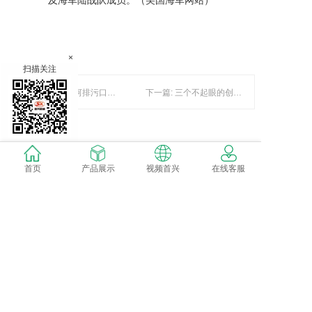
及海军陆战队成员。（美国海军网站）
×
扫描关注
上一篇: 长江入河排污口排查整治专项行动启动
下一篇: 三个不起眼的创业小生意，虽然偏门，其实很暴利
暂时还没有评论，当第一个评论者吧！
首页
产品展示
视频首兴
在线客服
发表评论