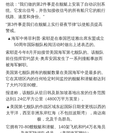
他说：“我们做的第2件事是在舰艇上安装了自动识别系
统。它发出信号，并告知接收信号的所有船只它的航行
线路、速度和身份。”
“第3件事是我们在舰艇上实行昼夜节律”以使船员提高
警戒。
▲海军中将菲利普·索耶是在泰国芭堤雅出席东盟成立
50周年国际舰队检阅活动时做出上述表态的。
索耶是今年8月开始接管美国海军第七舰队的。该舰队
前任指挥官约瑟夫·奥库安因发生了一系列撞船事故而
被海军解职。
美国第七舰队拥有的舰艇数量在美国海军中是最多的。
它在其辖区内的任何给定时间监控的舰艇和潜艇都达到
了大约70至80艘。
报道称，该舰队从驻日韩及新加坡基地出发的任务范围
达到1.24亿平方公里（4800万平方英里）。
▲美国第七舰队的作战区域东起国际日期变更线以西的
太平洋，西至非洲东岸红海（不包括波斯湾），南达南
极，北及千岛群岛。
它拥有70-80艘舰艇和潜艇、140架飞机和约4万名海员