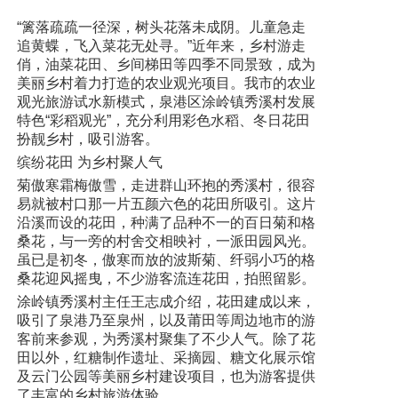
“篱落疏疏一径深，树头花落未成阴。儿童急走
追黄蝶，飞入菜花无处寻。”近年来，乡村游走
俏，油菜花田、乡间梯田等四季不同景致，成为
美丽乡村着力打造的农业观光项目。我市的农业
观光旅游试水新模式，泉港区涂岭镇秀溪村发展
特色“彩稻观光”，充分利用彩色水稻、冬日花田
扮靓乡村，吸引游客。
缤纷花田 为乡村聚人气
菊傲寒霜梅傲雪，走进群山环抱的秀溪村，很容
易就被村口那一片五颜六色的花田所吸引。这片
沿溪而设的花田，种满了品种不一的百日菊和格
桑花，与一旁的村舍交相映衬，一派田园风光。
虽已是初冬，傲寒而放的波斯菊、纤弱小巧的格
桑花迎风摇曳，不少游客流连花田，拍照留影。
涂岭镇秀溪村主任王志成介绍，花田建成以来，
吸引了泉港乃至泉州，以及莆田等周边地市的游
客前来参观，为秀溪村聚集了不少人气。除了花
田以外，红糖制作遗址、采摘园、糖文化展示馆
及云门公园等美丽乡村建设项目，也为游客提供
了丰富的乡村旅游体验。