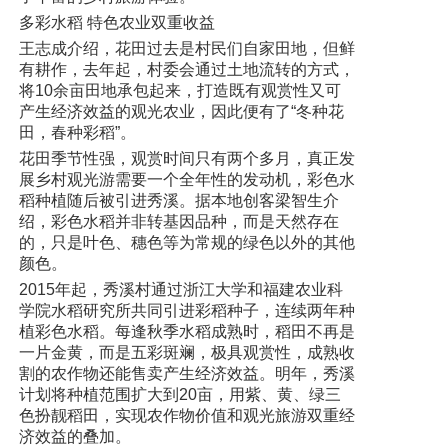
多彩水稻 特色农业双重收益
王志成介绍，花田过去是村民们自家田地，但鲜
有耕作，去年起，村委会通过土地流转的方式，
将10余亩田地承包起来，打造既有观赏性又可
产生经济效益的观光农业，因此便有了“冬种花
田，春种彩稻”。
花田季节性强，观赏时间只有两个多月，真正发
展乡村观光游需要一个全年性的发动机，彩色水
稻种植随后被引进秀溪。据本地创客梁智生介
绍，彩色水稻并非转基因品种，而是天然存在
的，只是叶色、穗色等为常规的绿色以外的其他
颜色。
2015年起，秀溪村通过浙江大学和福建农业科
学院水稻研究所共同引进彩稻种子，连续两年种
植彩色水稻。每逢秋季水稻成熟时，稻田不再是
一片金黄，而是五彩斑斓，极具观赏性，成熟收
割的农作物还能售卖产生经济效益。明年，秀溪
计划将种植范围扩大到20亩，用紫、黄、绿三
色扮靓稻田，实现农作物价值和观光旅游双重经
济效益的叠加。