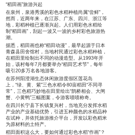
“稻田画”旅游兴起
在泉州，泉港秀溪的彩色水稻种植尚属“尝鲜”，
然而，近两年来，在江苏、广东、四川、浙江等
地，彩稻种植已逐渐兴起。人们用彩色水稻绘
制“稻田画”，刮起一波又一波的乡村彩色旅游热
潮。
据悉，稻田画也称“稻田动漫”，最早起源于日本
青森县田舍馆村，当地村民通过彩色水稻种植，
在稻田里绘制出不同的动漫造型。从1993年开
始，该村每年7月都要举办“稻田艺术节”，每年
吸引20多万名各地游客。
在苏州阳澄湖生态休闲旅游度假区莲花岛
上，“绿、黄、紫”三色水稻令80亩稻田“不同寻
常”，三色稻巧妙地在田里绘出“鹊桥相会、大闸
蟹、小黄鸭”三幅图案，令游客啧啧称奇。
在四川长宁县下长镇复兴村，当地充分发挥水稻
产业的产业基础优势，引进五种颜色的水稻品种
在试种，并依托旅游推介平台，开发以彩色稻米
为原材料的土特产。
稻田面积这么大，要如何通过彩色水稻“作画”？