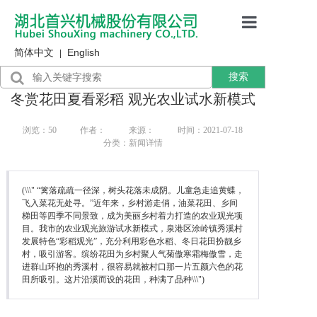
简体中文
English
首页
|
搜索
产品展示
冬赏花田夏看彩稻 观光农业试水新模式
售后服务
浏览：
50
作者：
来源：
时间：2021-07-18
分类：新闻详情
行业资讯
关于我们
(\\\" “篱落疏疏一径深，树头花落未成阴。儿童急走追黄蝶，
飞入菜花无处寻。”近年来，乡村游走俏，油菜花田、乡间
梯田等四季不同景致，成为美丽乡村着力打造的农业观光项
目。我市的农业观光旅游试水新模式，泉港区涂岭镇秀溪村
发展特色“彩稻观光”，充分利用彩色水稻、冬日花田扮靓乡
村，吸引游客。缤纷花田为乡村聚人气菊傲寒霜梅傲雪，走
进群山环抱的秀溪村，很容易就被村口那一片五颜六色的花
田所吸引。这片沿溪而设的花田，种满了品种\\\")