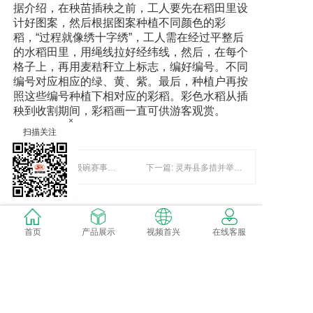
据介绍，在秧苗插秧之前，工人要先在稻田里设
计好图案，然后根据图案种植不同颜色的彩
稻，“过程就像绣十字绣”，工人需在经过平整后
的水稻田里，用绳线拉好经纬线，然后，在每个
格子上，再用麦秸秆立上标志，编好编号。不同
编号对应相应的绿、黄、紫。最后，种植户再按
照这些编号种植下相对应的彩稻。彩色水稻从插
秧到收割期间，彩稻画一直可供游客观赏。
×
扫描关注
上一篇: 美国超级碗赛事门票均价近6000美元 鸡翅大涨价
下一篇: 灵寿县多措并举抓好雨季造林工作
暂时还没有评论，当第一个评论者吧！
首页
产品展示
视频首兴
在线客服
发表评论