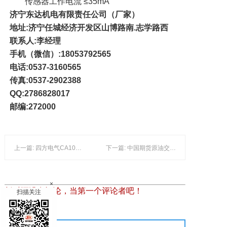
传感器工作电流 ≤35mA
济宁东达机电有限责任公司（厂家）
地址:济宁任城经济开发区山博路南.志学路西
联系人:李经理
手机（微信）:18053792565
电话:0537-3160565
传真:
0537-2902388
QQ:2786828017
邮编:272000
上一篇: 四方电气CA100系列伺服在玻璃纤维捻线机升降系统中的应用_业内资讯_业界资讯__复合材料信息网
下一篇: 中国期货原油交易进入实质性操作阶段
×
暂时还没有评论，当第一个评论者吧！
扫描关注
发表评论