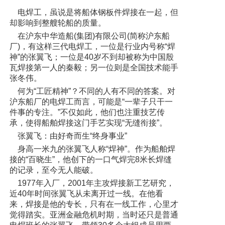
电焊工，虽说是将船体钢板件焊接在一起，但
却影响到整艘轮船的质量。
在沪东中华造船(集团)有限公司(简称沪东船
厂)，有这样三代电焊工，一位是行业内号称“焊
神”的张翼飞；一位是40岁不到却被称为中国殷
瓦焊接第一人的秦毅；另一位则是全国技术能手
张冬伟。
何为“工匠精神”？不同的人有不同的答案。对
沪东船厂的电焊工而言，可能是“一辈子只干一
件事的专注。”不仅如此，他们也注重技艺传
承，使得船舶焊接这门手艺实现“无缝衔接”。
张翼飞：由好奇而生“终身事业”
身高一米九的张翼飞人称“焊神”。作为船舶焊
接的“百晓生”，他创下的一口气焊完8米长焊缝
的记录，至今无人能破。
1977年入厂，2001年主攻焊接新工艺研究，
近40年时间张翼飞从未离开过一线。在他看
来，焊接是他的专长，只有在一线工作，心里才
觉得踏实。亚洲金融危机时期，当时还只是普通