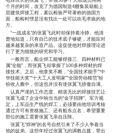
电焊班长的张翼飞，带领30多个大组成员用两
个月的时间，攻克了为德国制造4艘集装箱船上
层建筑焊接工程，素以检验严苛著称的德国方
面，船检时愣是没有找出一处可以吹毛求疵的地
方。
“一战成名”的张翼飞此时却保持着冷静。他清
楚地知道，只有自己的技术底子够硬，才能应对
越来越复杂的承造产品。这促使他对焊接理论进
行了更为细致的研究和学习。
一般而言，船企焊工能够焊接三、四种材料已
属“全能”，而张翼飞却掌握了100多种焊材的焊
接技术。之后，他拿奖不断，“全国技术能手”“中
华技能大奖”“十大工人发明家”“全国劳动模范”纷
纷收入囊中，但这也并没有使张翼飞骄傲自满。
认真严谨的工作态度、精湛无比的焊接技艺让
张翼飞成了企业中响当当的“金字招牌”。军方规
定，上军品生产线的焊工，必须要由他培训考核
通过方可有资格施工。还有船东点名，希望重要
部位的施工需要张翼飞亲自压阵。
张翼飞“焊神”的名号自然引来了不少人争着当
他的徒弟。这些年经过张翼飞的调教点拨，带出