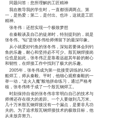
同题问答：您所理解的工匠精神
我在教导我的学生时，一直都强调两点。第
一，是热爱；第二，是付出。也许，这就是工匠
精神。
张冬伟：还想实现一个极致梦想
在秦毅谈及自己的徒弟时，特别提到的，就是
张冬伟。“钻”是张冬伟给师傅留下的最深印象。
从小就爱好钓鱼的张冬伟，深知若要体会到钓
鱼的乐趣，耐心和坚持必不可少。殷瓦钢焊接岗
位也是如此，张冬伟正是靠着远超其年龄的耐心
和韧性，在焊接工作中找到了极大的乐趣。
2005年，张冬伟成为第一批接受训练的LNG
船焊工，师从秦毅。平时，他细心观察秦毅的一
举一动，“走火入魔”般地拼命练习，通过严格考
核，张冬伟终于成了一个殷瓦钢焊工。
时刻保持自省的张冬伟非常明白自己的技术与
师傅还存在很大的差距。一个人要做到几万米、
几十万米殷瓦钢焊接没有一个漏点，是要非凡功
夫的。为了追求殷瓦钢焊接技术的极致目标，他
从未放弃努力。