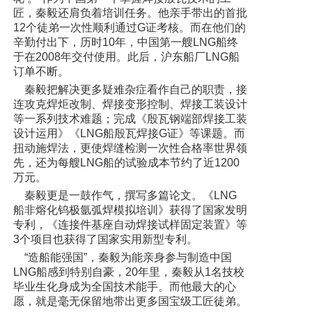
匠，秦毅还肩负着培训任务。他亲手带出的首批
12个徒弟一次性顺利通过G证考核。而在他们的
辛勤付出下，历时10年，中国第一艘LNG船终
于在2008年交付使用。此后，沪东船厂LNG船
订单不断。
秦毅把解决更多疑难杂症看作自己的职责，接
连攻克焊炬改制、焊接变形控制、焊接工装设计
等一系列技术难题；完成《殷瓦钢端部焊接工装
设计运用》《LNG船殷瓦焊接G证》等课题。而
扭动施焊法，更使焊缝检测一次性合格率世界领
先，还为每艘LNG船的试验成本节约了近1200
万元。
秦毅更是一鼓作气，撰写多篇论文。《LNG
船非熔化钨极氩弧焊模拟培训》获得了国家发明
专利，《连接件基座自动焊接试样固定装置》等
3个项目也获得了国家实用新型专利。
“造船能强国”，秦毅为能亲身参与制造中国
LNG船感到特别自豪，20年里，秦毅从1名技校
毕业生化身成为全国技术能手。而他最大的心
愿，就是毫无保留地带出更多国宝级工匠徒弟。