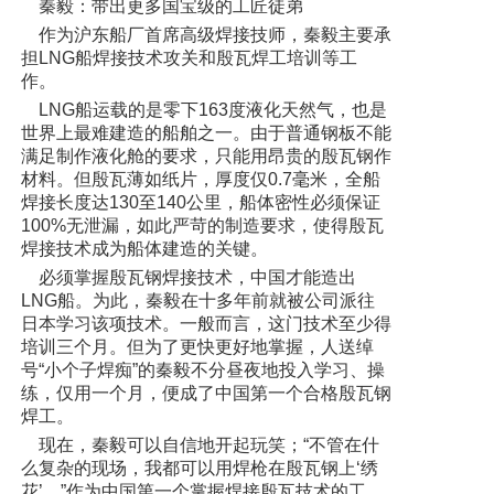
秦毅：带出更多国宝级的工匠徒弟
作为沪东船厂首席高级焊接技师，秦毅主要承
担LNG船焊接技术攻关和殷瓦焊工培训等工
作。
LNG船运载的是零下163度液化天然气，也是
世界上最难建造的船舶之一。由于普通钢板不能
满足制作液化舱的要求，只能用昂贵的殷瓦钢作
材料。但殷瓦薄如纸片，厚度仅0.7毫米，全船
焊接长度达130至140公里，船体密性必须保证
100%无泄漏，如此严苛的制造要求，使得殷瓦
焊接技术成为船体建造的关键。
必须掌握殷瓦钢焊接技术，中国才能造出
LNG船。为此，秦毅在十多年前就被公司派往
日本学习该项技术。一般而言，这门技术至少得
培训三个月。但为了更快更好地掌握，人送绰
号“小个子焊痴”的秦毅不分昼夜地投入学习、操
练，仅用一个月，便成了中国第一个合格殷瓦钢
焊工。
现在，秦毅可以自信地开起玩笑；“不管在什
么复杂的现场，我都可以用焊枪在殷瓦钢上‘绣
花’。”作为中国第一个掌握焊接殷瓦技术的工