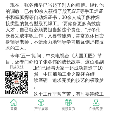
现在，张冬伟早已当起了别人的师傅。经过他
的调教，已有40余人获得了殷瓦G证等手工焊证
书和氩弧焊等自动焊证书，30余人成了多种焊
接类型的复合型殷瓦焊工。“要储备更多高技能
人才，自己就必须要担当起这个责任。”张冬伟
既要完成本职工作，又要带徒弟，常常双休日变
身辅导老师，不遗余力地辅导学习殷瓦钢焊接技
术的工人。
今年“五一”期间，中央电视台《大国工匠》节
目，还专门介绍了张冬伟的成长故事。这位名副
×
扫描关注
其实的“大国工匠”已经与大家一起成功建造了10
艘LNG船。当然，中国船舶工业之路还在继
续，他也将继续磨砺，追求完美的技艺的极致梦
想，续写荣耀。
说心里话，这个工作非常辛苦，有时要连续工
作几个小时。可每当建完一艘船，在船驶离码头
鸣笛的那一瞬间，心里还是充满着自豪的。我的
首页
产品展示
视频首兴
在线客服
父亲也是一名技术工人，从一个泥瓦匠开始，成
为老师傅。父亲对我说过：“学会手艺的人，到
哪儿都可以吃饭。”所以我一直记着：不管现在
学得好与不好，只要坚持下去，学到最精华之