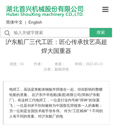
简体中文
English
首页
|
搜索
产品展示
沪东船厂三代工匠：匠心传承技艺高超
售后服务
焊大国重器
行业资讯
浏览：
61
作者：
来源：
时间：2022-05-13
分类：新闻详情
关于我们
电焊工，虽说是将船体钢板件焊接在一起，但却影响到整艘
轮船的质量。 在沪东中华造船(集团)有限公司(简称沪东船
厂)，有这样三代电焊工，一位是行业内号称“焊神”的张翼
飞；一位是40岁不到却被称为中国殷瓦焊接第一人的秦毅；
另一位则是全国技术能手张冬伟。 何为“工匠精神”？不同的
人有不同的答案。对沪东船厂的电