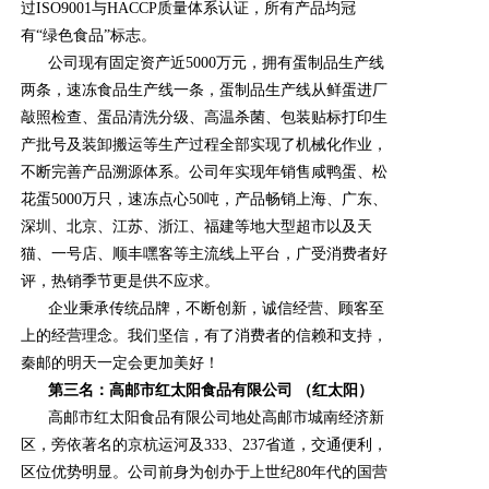
过ISO9001与HACCP质量体系认证，所有产品均冠
有“绿色食品”标志。
公司现有固定资产近5000万元，拥有蛋制品生产线
两条，速冻食品生产线一条，蛋制品生产线从鲜蛋进厂
敲照检查、蛋品清洗分级、高温杀菌、包装贴标打印生
产批号及装卸搬运等生产过程全部实现了机械化作业，
不断完善产品溯源体系。公司年实现年销售咸鸭蛋、松
花蛋5000万只，速冻点心50吨，产品畅销上海、广东、
深圳、北京、江苏、浙江、福建等地大型超市以及天
猫、一号店、顺丰嘿客等主流线上平台，广受消费者好
评，热销季节更是供不应求。
企业秉承传统品牌，不断创新，诚信经营、顾客至
上的经营理念。我们坚信，有了消费者的信赖和支持，
秦邮的明天一定会更加美好！
第三名：高邮市红太阳食品有限公司 （红太阳）
高邮市红太阳食品有限公司地处高邮市城南经济新
区，旁依著名的京杭运河及333、237省道，交通便利，
区位优势明显。公司前身为创办于上世纪80年代的国营