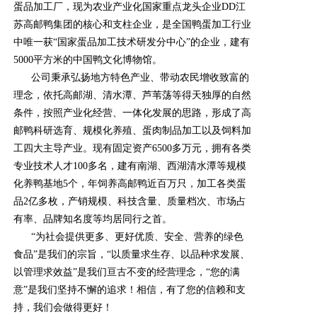
蛋品加工厂，现为农业产业化国家重点龙头企业DD江
苏高邮鸭集团的核心和支柱企业，是全国鸭蛋加工行业
中唯一获“国家蛋品加工技术研发分中心”的企业，建有
5000平方米的中国鸭文化博物馆。
公司秉承弘扬地方特色产业、带动农民增收致富的
理念，依托高邮湖、清水潭、芦苇荡等得天独厚的自然
条件，按照产业化经营、一体化发展的思路，形成了高
邮鸭科研选育、规模化养殖、蛋肉制品加工以及饲料加
工四大主导产业。现有固定资产6500多万元，拥有各类
专业技术人才100多名，建有南湖、西湖清水潭等规模
化养鸭基地5个，年饲养高邮鸭近百万只，加工各类蛋
品2亿多枚，产销规模、科技含量、质量档次、市场占
有率、品牌知名度等均居同行之首。
“为社会提供更多、更好优质、安全、营养的绿色
食品”是我们的宗旨，“以质量求生存、以品种求发展、
以管理求效益”是我们亘古不变的经营理念，“您的满
意”是我们坚持不懈的追求！相信，有了您的信赖和支
持，我们会做得更好！