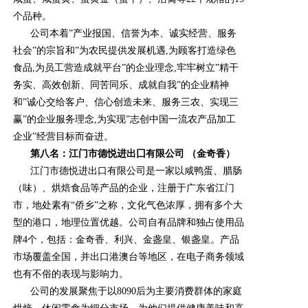
个品种。
公司本着”产业报国、信誉为本、诚实经营、服务
社会”的宗旨和”为农民提供发展机遇,为顾客打造绿色
食品,为员工营造成就平台”的企业理念,牢牢树立”精干
务实、高效创新、同苦同乐、成就自我”的企业精神
和”诚心交给客户、信心创造未来、服务三农、实现三
赢”的企业服务理念,为实现”志创中国一流农产品加工
企业”经营目标而奋进。
第八名：江门市德悦进出囗有限公司 （金奇香）
江门市德悦进出口有限公司是一家以咸鸭蛋、腊肠
（味）、烘焙食品等产品的企业，注册于广东省江门
市，地处素有“侨乡”之称，文化气色浓厚，拥有多个大
型的港口，地理位置优越。公司自有品牌和独占使用品
牌4个，包括：金奇香、利兴、金盏皇、银盏皇。产品
市场覆盖全国，并出口港澳台等地区，在电子商务领域
也有不俗的表现与影响力。
公司的发展聚焦于以8090后为主要消费群体的家庭