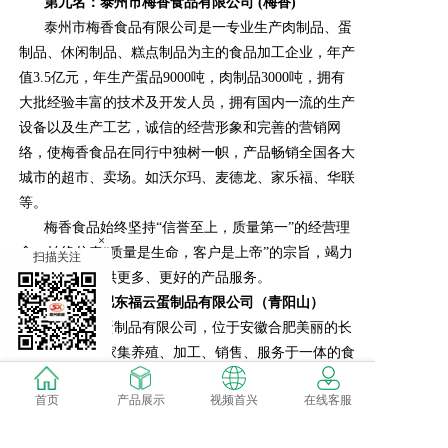
第九名：
泰州市梅香食品有限公司
(
梅香
)
泰州市梅香食品有限公司是一专业生产肉制品、蛋
制品、休闲制品、糕点制品为主的食品加工企业，年产
值3.5亿元，年生产蛋品9000吨，肉制品3000吨，拥有
大批经验丰富的技术及开发人员，拥有国内一流的生产
设备以及生产工艺，诚信的经营形象和完善的营销网
络，使梅香食品在同行中独树一帜，产品畅销全国各大
城市的超市、卖场。如沃尔玛、麦德龙、家乐福、华联
等。
梅香食品始终坚持“信誉至上，质量第一”的经营理
×
念，始终信奉“质量是生命，客户是上帝”的宗旨，竭力
扫描关注
为广大客户提供更多、更好的产品服务。
第十名：肥东福云蛋制品有限公司（
青阳山
）
肥东福云蛋制品有限公司，位于安徽合肥美丽的长
临河镇，是一家集养殖、加工、销售、服务于一体的食
品公司。本公司主要产品有：鲜鸭蛋，咸鸭蛋、咸蛋
首页
产品展示
视频首兴
在线客服
黄、咸鸭蛋礼盒，蛋清以及蛋壳等衍生禽蛋产品。自成
立之日起，我们就致力于创建绿色、透明的禽蛋食品产