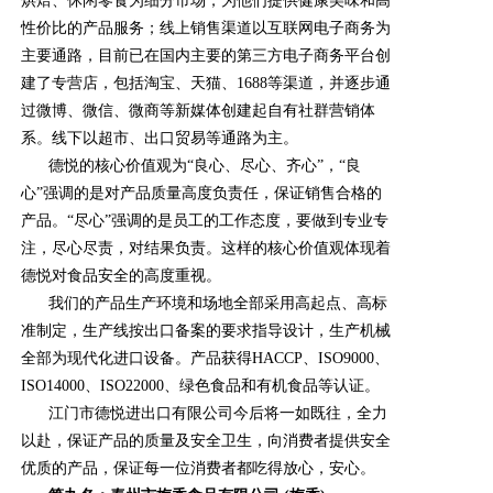
烘焙、休闲零食为细分市场，为他们提供健康美味和高
性价比的产品服务；线上销售渠道以互联网电子商务为
主要通路，目前已在国内主要的第三方电子商务平台创
建了专营店，包括淘宝、天猫、1688等渠道，并逐步通
过微博、微信、微商等新媒体创建起自有社群营销体
系。线下以超市、出口贸易等通路为主。
德悦的核心价值观为“良心、尽心、齐心”，“良
心”强调的是对产品质量高度负责任，保证销售合格的
产品。“尽心”强调的是员工的工作态度，要做到专业专
注，尽心尽责，对结果负责。这样的核心价值观体现着
德悦对食品安全的高度重视。
我们的产品生产环境和场地全部采用高起点、高标
准制定，生产线按出口备案的要求指导设计，生产机械
全部为现代化进口设备。产品获得HACCP、ISO9000、
ISO14000、ISO22000、绿色食品和有机食品等认证。
江门市德悦进出口有限公司今后将一如既往，全力
以赴，保证产品的质量及安全卫生，向消费者提供安全
优质的产品，保证每一位消费者都吃得放心，安心。