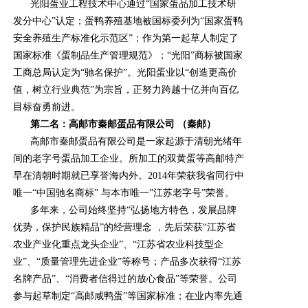
光阳蛋业工程技术中心通过“国家蛋品加工技术研
发分中心”认定；蛋鸭养殖基地被国标委列为“国家蛋鸭
安全养殖生产标准化示范区”；作为第一起草人制定了
国家标准《蛋制品生产管理规范》；“光阳”商标被国家
工商总局认定为“驰名保护”。光阳蛋业以“创造更高价
值，树立行业典范”为宗旨，正努力跨越十亿并向百亿
目标奋勇前进。
第
二
名：
高邮市秦邮蛋品有限公司
（
秦邮
）
高邮市秦邮蛋品有限公司是一家起源于清朝光绪年
间的老字号蛋品加工企业。所加工的双黄蛋等高邮特产
早在清朝时期就已享誉海内外。2014年荣获我省同行中
唯一“中国驰名商标” 与本市唯一”江苏老字号”荣誉。
多年来，公司始终坚持“弘扬地方特色，发展品牌
优势，保护民族精品”的经营理念 ，先后荣获“江苏省
农业产业化重点龙头企业”、“江苏省农业科技型企
业”、“质量管理先进企业”等称号；产品多次获得“江苏
名牌产品”、“消费者信得过的放心食品”等荣誉。公司
参与起草制定“高邮咸鸭蛋”等国家标准；在业内率先通