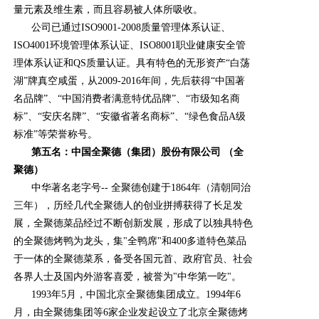
量元素及维生素，而且容易被人体所吸收。
公司已通过ISO9001-2008质量管理体系认证、
ISO4001环境管理体系认证、ISO8001职业健康安全管
理体系认证和QS质量认证。具有特色的无形资产“白荡
湖”牌真空咸蛋，从2009-2016年间，先后获得“中国著
名品牌”、“中国消费者满意特优品牌”、“市级知名商
标”、“安庆名牌”、“安徽省著名商标”、“绿色食品A级
标准”等荣誉称号。
第五名：中国全聚德（集团）股份有限公司 （全
聚德）
中华著名老字号-- 全聚德创建于1864年（清朝同治
三年），历经几代全聚德人的创业拼搏获得了长足发
展，全聚德菜品经过不断创新发展，形成了以独具特色
的全聚德烤鸭为龙头，集"全鸭席"和400多道特色菜品
于一体的全聚德菜系，备受各国元首、政府官员、社会
各界人士及国内外游客喜爱，被誉为"中华第一吃"。
1993年5月，中国北京全聚德集团成立。1994年6
月，由全聚德集团等6家企业发起设立了北京全聚德烤