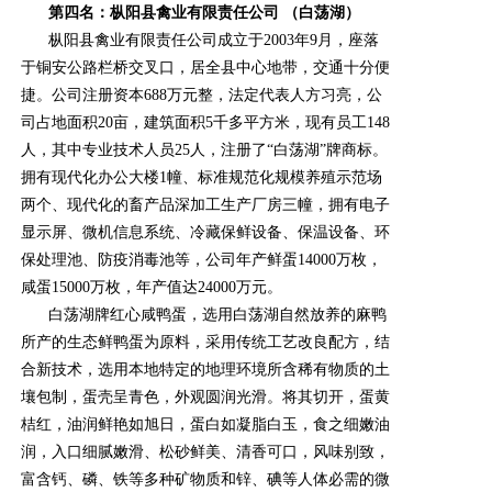
第四名：枞阳县禽业有限责任公司 （白荡湖）
枞阳县禽业有限责任公司成立于2003年9月，座落
于铜安公路栏桥交叉口，居全县中心地带，交通十分便
捷。公司注册资本688万元整，法定代表人方习亮，公
司占地面积20亩，建筑面积5千多平方米，现有员工148
人，其中专业技术人员25人，注册了“白荡湖”牌商标。
拥有现代化办公大楼1幢、标准规范化规模养殖示范场
两个、现代化的畜产品深加工生产厂房三幢，拥有电子
显示屏、微机信息系统、冷藏保鲜设备、保温设备、环
保处理池、防疫消毒池等，公司年产鲜蛋14000万枚，
咸蛋15000万枚，年产值达24000万元。
白荡湖牌红心咸鸭蛋，选用白荡湖自然放养的麻鸭
所产的生态鲜鸭蛋为原料，采用传统工艺改良配方，结
合新技术，选用本地特定的地理环境所含稀有物质的土
壤包制，蛋壳呈青色，外观圆润光滑。将其切开，蛋黄
桔红，油润鲜艳如旭日，蛋白如凝脂白玉，食之细嫩油
润，入口细腻嫩滑、松砂鲜美、清香可口，风味别致，
富含钙、磷、铁等多种矿物质和锌、碘等人体必需的微