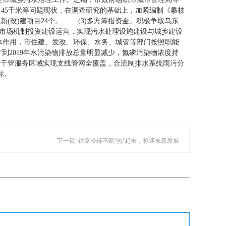
.45千米等问题现状，在调查研究的基础上，加紧编制《攀枝
(改)建项目24个。 (3)多方筹措资金。积极争取乌东
引入市场机制投资建设运营，实现污水处理设施建设与城乡建设
体作用，市住建、发改、环保、水务、城管等部门按照职能
到2019年水污染物排放总量明显减少，氮磷污染物浓度持
污干管服务区域实现支线管网全覆盖，合流制排水系统雨污分
标。
下一篇: 铁路冷链不断“热”起来，将迎来新发展