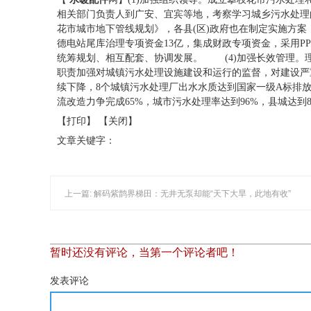
相关部门负责人到广安、宜宾等地，考察学习城乡污水处理的
花市城市地下管线规划》，各县(区)政府也在制定实施方案
德电站尾库治理专项资金13亿，集成财政专项资金，采用P
统筹规划、相互配套、协调发展。 (4)加强长效管理。
职责加强对城镇污水处理设施建设和运行的监督，对建设严
续下降，8个城镇污水处理厂出水水质达到国家一级A标排
流改造力争完成65%，城市污水处理率达到96%，县城达到
【打印】 【关闭】
文章关键字：
上一篇: 解码紫鹊界梯田：无井无泵却能“天下大旱，此地有收”
暂时还没有评论，当第一个评论者吧！
发表评论