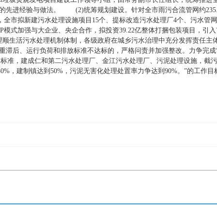
先进经验与做法。 (2)统筹规划建设。针对全市雨污合流管网约235
，全市拟新建污水处理设施项目15个、提标改造污水处理厂4个、污水管网新
PP模式加强与大企业、央企合作，拟投资39.22亿整体打捆包装项目，
理顺生活污水处理机制体制，各级政府在城乡污水治理中充分发挥责任主
重滞后、运行负荷和排放标准不达标的，严格问责并加强整改。力争完成“
放标准，建成仁和第二污水处理厂、金江污水处理厂、污泥处理设施，截
80%，建制镇达到50%，污泥无害化处理处置率力争达到90%。”的工作目