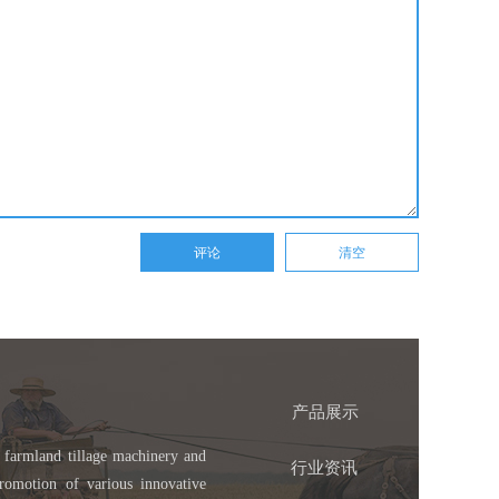
产品展示
 farmland tillage machinery and
行业资讯
romotion of various innovative