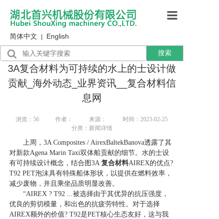
简体中文
English
首页
|
搜索
产品展示
3A复合材料为可持续的水上的士设计做
售后服务
贡献_海外动态_业界资讯__复合材料信
息网
行业资讯
浏览：
56
作者：
来源：
时间：2023-02-25
关于我们
分类：新闻详情
上周，3A Composites / AirexBaltekBanova透露了其
对新款Agena Marin Taxi双体船贡献的细节。水的士设
有可持续设计概念，结合图3A
复合材料
AIREX的优点?
T92 PET泡沫具有特殊船体形状，以提供在燃料效率，
减少废物，并且乘坐品质明显改善。
“AIREX ? T92 ...被选择由于其优异的抗压强度，
优良的剪切模量，和出色的抗疲劳特性。对于选择
AIREX额外的价值? T92是PET核心生态友好，这与我