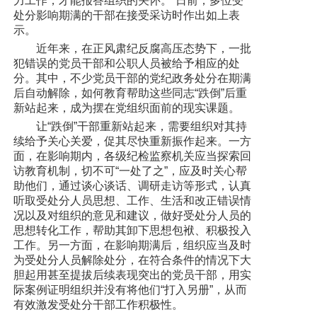
力工作，才能报答组织的关怀。”日前，多位受
处分影响期满的干部在接受采访时作出如上表
示。
近年来，在正风肃纪反腐高压态势下，一批
犯错误的党员干部和公职人员被给予相应的处
分。其中，不少党员干部的党纪政务处分在期满
后自动解除，如何教育帮助这些同志“跌倒”后重
新站起来，成为摆在党组织面前的现实课题。
让“跌倒”干部重新站起来，需要组织对其持
续给予关心关爱，促其尽快重新振作起来。一方
面，在影响期内，各级纪检监察机关应当探索回
访教育机制，切不可“一处了之”，应及时关心帮
助他们，通过谈心谈话、调研走访等形式，认真
听取受处分人员思想、工作、生活和改正错误情
况以及对组织的意见和建议，做好受处分人员的
思想转化工作，帮助其卸下思想包袱、积极投入
工作。另一方面，在影响期满后，组织应当及时
为受处分人员解除处分，在符合条件的情况下大
胆起用甚至提拔后续表现突出的党员干部，用实
际案例证明组织并没有将他们“打入另册”，从而
有效激发受处分干部工作积极性。