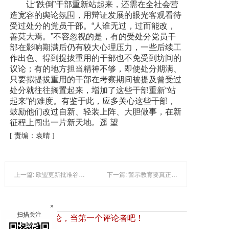
让“跌倒”干部重新站起来，还需在全社会营
造宽容的舆论氛围，用辩证发展的眼光客观看待
受过处分的党员干部。“人谁无过，过而能改，
善莫大焉。”不容忽视的是，有的受处分党员干
部在影响期满后仍有较大心理压力，一些后续工
作出色、得到提拔重用的干部也不免受到坊间的
议论；有的地方担当精神不够，即使处分期满、
只要拟提拔重用的干部在考察期间被提及曾受过
处分就往往搁置起来，增加了这些干部重新“站
起来”的难度。有鉴于此，应多关心这些干部，
鼓励他们改过自新、轻装上阵、大胆做事，在新
征程上闯出一片新天地。遥 望
[
责编：袁晴
]
上一篇: 欧盟更新批准谷氨酸棒杆菌ATCC 13870等生产的精氨酸作为饲料添加剂
下一篇: 警示教育要真正触及灵魂（红船观澜）
×
扫描关注
暂时还没有评论，当第一个评论者吧！