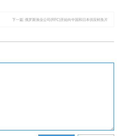
下一篇: 俄罗斯渔业公司(RFC)开始向中国和日本供应鳕鱼片