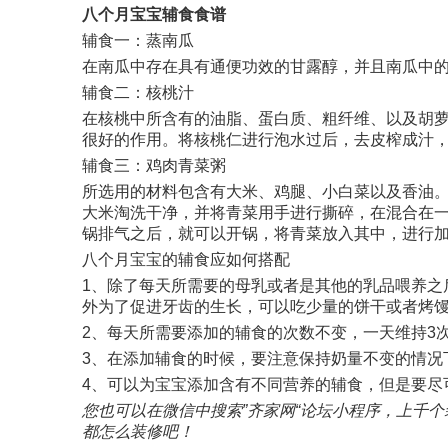
八个月宝宝辅食食谱
辅食一：蒸南瓜
在南瓜中存在具有通便功效的甘露醇，并且南瓜中
辅食二：核桃汁
在核桃中所含有的油脂、蛋白质、粗纤维、以及胡
很好的作用。将核桃仁进行泡水过后，去皮榨成汁
辅食三：鸡肉青菜粥
所选用的材料包含有大米、鸡腿、小白菜以及香油
大米淘洗干净，并将青菜用手进行撕碎，在混合在一
锅排气之后，就可以开锅，将青菜放入其中，进行加
八个月宝宝的辅食应如何搭配
1、除了每天所需要的母乳或者是其他的乳品喂养之
外为了促进牙齿的生长，可以吃少量的饼干或者烤
2、每天所需要添加的辅食的次数不变，一天维持3
3、在添加辅食的时候，要注意保持奶量不变的情况
4、可以为宝宝添加含有不同营养的辅食，但是要尽
您也可以在微信中搜索”齐家网“论坛小程序，上千
都怎么装修吧！