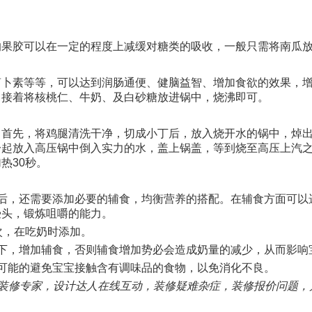
的果胶可以在一定的程度上减缓对糖类的吸收，一般只需将南瓜
萝卜素等等，可以达到润肠通便、健脑益智、增加食欲的效果，
，接着将核桃仁、牛奶、及白砂糖放进锅中，烧沸即可。
。首先，将鸡腿清洗干净，切成小丁后，放入烧开水的锅中，焯
起放入高压锅中倒入实力的水，盖上锅盖，等到烧至高压上汽之
热30秒。
后，还需要添加必要的辅食，均衡营养的搭配。在辅食方面可以
馒头，锻炼咀嚼的能力。
次，在吃奶时添加。
下，增加辅食，否则辅食增加势必会造成奶量的减少，从而影响
可能的避免宝宝接触含有调味品的食物，以免消化不良。
个装修专家，设计达人在线互动，装修疑难杂症，装修报价问题