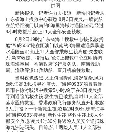
供图
新快报讯 记者许力夫报道 新快报记者从
广东省海上搜救中心获悉,8月3日凌晨,一艘货船
在航经距澳门以南约8海里海域时遇险坐沉,经过
9小时救援后,船上11人全部安全获救。
8月2日19时,广东省海上搜救中心接报,散货
船“帝威506”轮在距澳门以南约8海里遭遇风暴进
水遇险坐沉,船上11人全部乘救生筏离船,失去联
系,急需救援。接报后,省海上搜救中心立即协调
珠海海事局、香港政府飞行服务队、南海救助
局、渔政等派出救助船、直升机前往救助。
当时夜色漆黑,又正值强降雨,海况复杂,风力
5级,浪高3米,搜寻难度大。“海巡0933”船冒着暴
风雨在惊涛骇浪中搜索5小时,终于在3日凌晨搜
寻到遇险船救生筏,救生筏已破损,当时11人全部
落水亟待救援。香港政府飞行服务队直升机救起
3人,并投下一个新救生筏;凌晨2时30分,珠海海事
局“海巡0933”搜寻到新救生筏,将救生筏上8人全
部安全救起,凌晨4时30分将遇险人员安全送抵珠
海九洲港码头。目前,船上遇险人员11人全部被