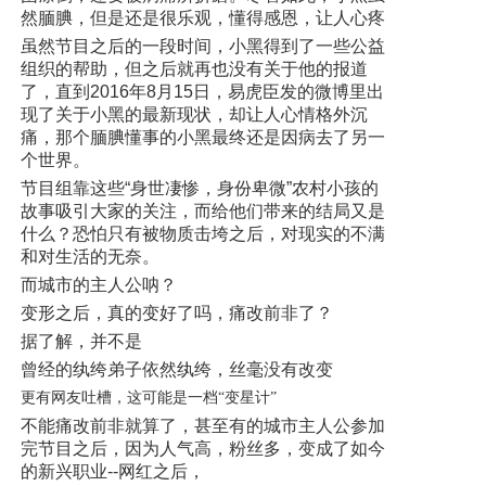
然腼腆，但是还是很乐观，懂得感恩，让人心疼
虽然节目之后的一段时间，小黑得到了一些公益
组织的帮助，但之后就再也没有关于他的报道
了，直到2016年8月15日，易虎臣发的微博里出
现了关于小黑的最新现状，却让人心情格外沉
痛，那个腼腆懂事的小黑最终还是因病去了另一
个世界。
节目组靠这些“身世凄惨，身份卑微”农村小孩的
故事吸引大家的关注，而给他们带来的结局又是
什么？恐怕只有被物质击垮之后，对现实的不满
和对生活的无奈。
而城市的主人公呐？
变形之后，真的变好了吗，痛改前非了？
据了解，并不是
曾经的纨绔弟子依然纨绔，丝毫没有改变
更有网友吐槽，这可能是一档“变星计”
不能痛改前非就算了，甚至有的城市主人公参加
完节目之后，因为人气高，粉丝多，变成了如今
的新兴职业--网红之后，