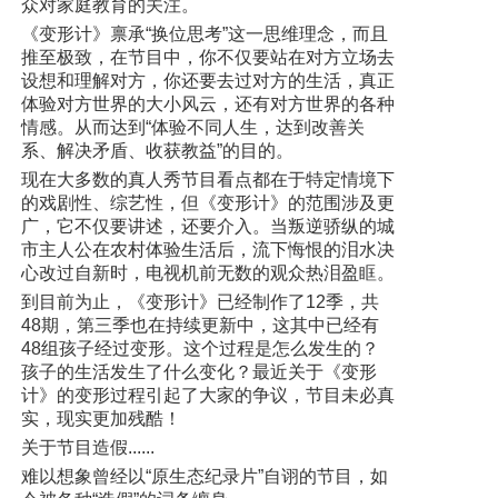
众对家庭教育的关注。
《变形计》禀承“换位思考”这一思维理念，而且
推至极致，在节目中，你不仅要站在对方立场去
设想和理解对方，你还要去过对方的生活，真正
体验对方世界的大小风云，还有对方世界的各种
情感。从而达到“体验不同人生，达到改善关
系、解决矛盾、收获教益”的目的。
现在大多数的真人秀节目看点都在于特定情境下
的戏剧性、综艺性，但《变形计》的范围涉及更
广，它不仅要讲述，还要介入。当叛逆骄纵的城
市主人公在农村体验生活后，流下悔恨的泪水决
心改过自新时，电视机前无数的观众热泪盈眶。
到目前为止，《变形计》已经制作了12季，共
48期，第三季也在持续更新中，这其中已经有
48组孩子经过变形。这个过程是怎么发生的？
孩子的生活发生了什么变化？最近关于《变形
计》的变形过程引起了大家的争议，节目未必真
实，现实更加残酷！
关于节目造假......
难以想象曾经以“原生态纪录片”自诩的节目，如