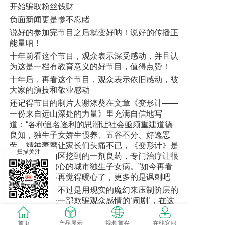
开始骗取粉丝钱财
负面新闻更是惨不忍睹
说好的参加完节目之后就变好呐！说好的传播正
能量呐！
十年前看这个节目，观众表示深受感动，并且认
为这是一档有教育意义的好节目，值得点赞！
十年后，再看这个节目，观众表示依旧感动，被
大家的演技和敬业感动
还记得节目的制片人谢涤葵在文章《变形计——
一份来自远山深处的力量》里充满自信地写
道：“各种追名逐利的思潮让社会亟须重建道德
良知，独生子女娇生惯养、五谷不分、好逸恶
×
劳、精神萎靡让家长们头痛不已，《变形计》是
扫描关注
我们在偏远山区挖到的一剂良药，专门治疗让很
多家长失去信心的城市独生子女病。”如今再看
这段话已经不再觉得暖心了，更多的是讽刺吧
所谓的变形，不过是用现实的魔幻来压制阶层的
残酷，不过是一部欺骗观众感情的‘闹剧’，在这
里，只想说，节目组走走心吧，大家想看到的
是“真实存在的温暖”别再让观众心寒！
首页
产品展示
视频首兴
在线客服