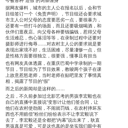
今被各种“造假”的词条缠身
据网友爆料，城市的主人公在报名以后，会和节
目组签订一个《免责声明》，节目组还会要求城
市主人公对父母的态度要恶劣一点，要很暴力，
还要有一些打斗的场面，而且还要吸烟喝酒，和
伙伴们逛夜店。向父母各种要钱骗钱，惹得父母
生活难忍，伤心落泪等等，在录制过程中还要对
摄影师进行侮辱……对农村主人公的要求就是要
表现出家境不好，生活困难，尽量凄惨一点，但
是性格方面要很独立，很要强，懂事且有担当
也有网友具体透露，在重庆巴蜀中学录制的一期
节目，节目组为了节目效果，教唆两个孩子在课
上故意惹怒老师，当时老师在贴吧里发了事情真
相，揭露了节目的“假”
而之后的新闻却是这样的……
之后，不久前参加过北影艺考的男孩李宏毅也在
自己的直播中直接说“变形计让他们签合同，让
他们在农村使劲闹，不闹就罚钱，在农村摔坏东
西也不用赔偿”粉丝们纷纷表示不让李宏毅说下
去了，李宏毅还是全都把“内幕”说出来了，耿直
男孩真是可爱，可是这也真的是坐实我们眼中有