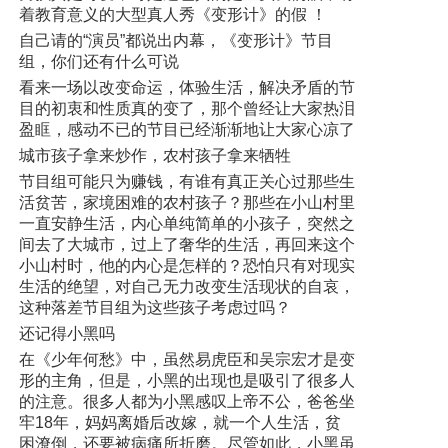
着教育意义的大型真人秀《变形计》的假 ！
自己请的“演员”都说出内幕，《变形计》节目
组，你们还有什么可说
看来一场以改变命运，体验生活，解决矛盾的节
目的初衷和性质真的变了，那个曾经让大家热泪
盈眶，感动不已的节目已经渐渐地让大家心凉了
城市孩子拿来炒作，农村孩子拿来牺牲
节目组可能只为赚钱，有谁有真正关心过那些生
活贫苦，家境困难的农村孩子？那些在小山村里
一直安静生活，内心单纯简单的小孩子，突然之
间去了大城市，过上了奢华的生活，再回来这个
小山村时，他的内心是怎样的？恐怕只有对现实
生活的绝望，对自己无力改变生活现状的自哀，
这种落差节目组为这些孩子考虑过吗？
还记得小黑吗
在《少年何愁》中，虽然易虎臣和吴宗宏才是变
形的主角，但是，小黑的出现也是吸引了很多人
的注意。很多人都为小黑感叹上帝不公，爸爸坐
牢18年，妈妈离婚后改嫁，就一个人生活，贫
困潦倒，还要被病痛所折磨。尽管如此，小黑虽