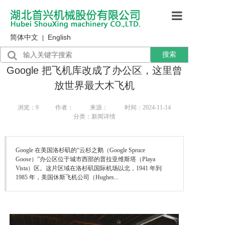
简体中文
English
首页
|
搜索
产品展示
Google 把飞机库改成了办公区，这里曾
售后服务
放世界最大木飞机
行业资讯
浏览：
9
作者：
来源：
时间：2024-11-14
分类：新闻详情
关于我们
Google 在美国洛杉矶的“云杉之鹅（Google Spruce
Goose）”办公区位于城市西部的普拉亚维斯塔（Playa
Vista）区。这片区域在洛杉矶国际机场以北，1941 年到
1985 年，美国休斯飞机公司（Hughes...