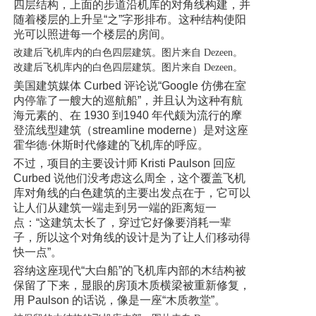
四层结构，上面的步道沿机库的对角线构建，并
随着楼层的上升呈“之”字形排布。这种结构使阳
光可以照进每一个楼层的房间。
改建后飞机库内的白色四层建筑。图片来自 Dezeen。
改建后飞机库内的白色四层建筑。图片来自 Dezeen。
美国建筑媒体 Curbed 评论说“Google 仿佛在室
内停靠了一艘大的巡航船”，并且认为这种有航
海元素的、在 1930 到1940 年代颇为流行的摩
登流线型建筑（streamline moderne）是对这座
霍华德·休斯时代修建的飞机库的呼应。
不过，项目的主要设计师 Kristi Paulson 回应
Curbed 说他们没考虑这么周全，这个覆盖飞机
库对角线的白色建筑的主要出发点在于，它可以
让人们从建筑一端走到另一端的距离短一
点：“这建筑太长了，穿过它好像要消耗一辈
子，所以这个对角线的设计是为了让人们移动得
快一点”。
容纳这座现代“大白船”的飞机库内部的木结构被
保留了下来，显眼的房顶木质横梁被重新修复，
用 Paulson 的话说，像是一座“木质教堂”。