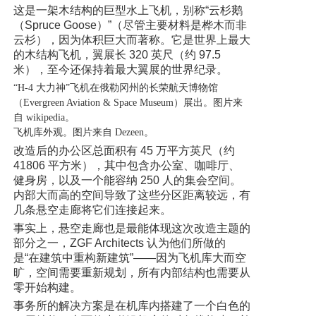
这是一架木结构的巨型水上飞机，别称“云杉鹅
（Spruce Goose）”（尽管主要材料是桦木而非
云杉），因为体积巨大而著称。它是世界上最大
的木结构飞机，翼展长 320 英尺（约 97.5
米），至今还保持着最大翼展的世界纪录。
“H-4 大力神”飞机在俄勒冈州的长荣航天博物馆
（Evergreen Aviation & Space Museum）展出。图片来
自 wikipedia。
飞机库外观。图片来自 Dezeen。
改造后的办公区总面积有 45 万平方英尺（约
41806 平方米），其中包含办公室、咖啡厅、
健身房，以及一个能容纳 250 人的集会空间。
内部大而高的空间导致了这些分区距离较远，有
几条悬空走廊将它们连接起来。
事实上，悬空走廊也是最能体现这次改造主题的
部分之一，ZGF Architects 认为他们所做的
是“在建筑中重构新建筑”——因为飞机库大而空
旷，空间需要重新规划，所有内部结构也需要从
零开始构建。
事务所的解决方案是在机库内搭建了一个白色的