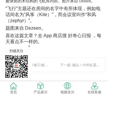
被保留的木结构的飞机库内部。图片来自 Dezeen。
“飞行”主题还在房间的名字中有所体现，例如电
话间名为“风筝（Kite）”，而会议室叫作“和风
（zephyr）”。
题图来自 Dezeen。
喜欢这篇文章？去 App 商店搜 好奇心日报 ，每
天看点不一样的。
×
扫描关注
上一篇: 贵州贞丰船只侧翻事故搜救工作全部结束 13人遇难
下一篇: 确认！中科虹霸总经理马力博士将参加“BATi 智慧城市论坛”
暂时还没有评论，当第一个评论者吧！
首页
产品展示
视频首兴
在线客服
发表评论