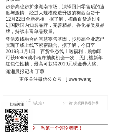
步步高稳步扩张湖南市场，演绎回归零售后的速
度与激情。经过大规模改造升级的梅西百货于
12月22日全新亮相。据了解，梅西百货通过引
进国际国内知名品牌，完善精品、香化品类及品
牌，持续丰富单品数量。
凭借双线融合的智慧零售基因，步步高全业态已
实现了线上线下紧密融合。据了解，今日至
2019年1月1日，百货业态线上送福利，购物即
可获Better购小程序抽奖机会一次，无门槛新年
红包任性抽，最高可获得2019元现金券大奖。
潇湘晨报记者 丁蓉
更多关注微信公众号：jiuwenwang
×
上一篇: 婚礼是场灾难！墨市亚裔夫妻获餐厅赔款1.3万
下一篇: 央视网将吞并暴风影音 冯鑫确认 称仍在洽谈中
扫描关注
暂时还没有评论，当第一个评论者吧！