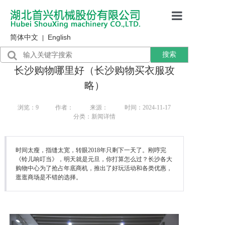
简体中文
English
首页
|
搜索
产品展示
长沙购物哪里好（长沙购物买衣服攻
售后服务
略）
行业资讯
浏览：
9
作者：
来源：
时间：2024-11-17
分类：新闻详情
关于我们
时间太瘦，指缝太宽，转眼2018年只剩下一天了。刚哼完
《铃儿响叮当》，明天就是元旦，你打算怎么过？长沙各大
购物中心为了抢占年底商机，推出了好玩活动和各类优惠，
逛逛商场是不错的选择。