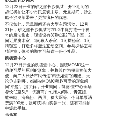
12月22日开业的砂之船长沙奥莱，开业期间的
超低折扣让不少市民意犹未尽。元旦期间，砂之
船长沙奥莱带来了更加疯狂的优惠。
不仅如此，元旦期间还有大型主题活动。12月
31日，砂之船长沙奥莱将在LG中庭打造一个神
奇的魔法集市，现场设有8顶帐篷2间占卜室、2
间近景魔术室、1间狼人杀室、1间探秘室、1间
猜谜室，打造多样魔法互动空间。参与探秘室与
猜谜室，体验的顾客可获赠一份小礼品。
凯德壹中心
12月27日开业的凯德壹中心，围绕MOMO这一
萌趣可爱的原创IP形象，并将其作为项目宣传大
使，向广大长沙市民传递“精致如壹”的理念。无
论你走到哪，都能被MOMO萌趣可爱的形象瞬
间“治愈”。据了解，开业期间，凯德·壹中心全场
餐饮低至5折，优惠商户包括人间味、青瓦碳、
蛙来哒、海底捞、西贝、费大厨等。今日单票消
费满200元，就可获得抽奖券一张，还有可能抽
中爆款手机。
步步高