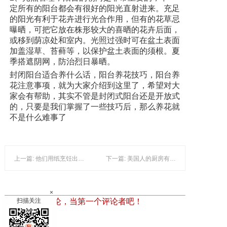
定所有的阳台都会有很好的阳光直射进来。充足
的阳光有利于花卉进行光合作用，但有的花草忌
曝晒，可把它放在株形较大的喜晒的花卉后面，
或移到荫凉处和室内。光照过强时可在盆土表面
加盖湿草、苔藓等，以保护盆土表面的须根。夏
季搭遮阴网，防治烈日暴晒。
封闭阳台适合养什么话，阳台养花技巧，阳台养
花注意事项，就为大家介绍到这里了，希望对大
家会有帮助，其实不管是封闭式阳台还是开放式
的，只要是我们掌握了一些技巧后，那么养花就
不是什么难事了
上一篇: 他们用纸烹饪出一系列视觉大餐，还拿了动画界的奥斯卡奖！
下一篇: 美国人的厨房有什么不同？
×
扫描关注
暂时还没有评论，当第一个评论者吧！
发表评论