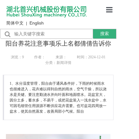
简体中文
English
首页
|
搜索
产品展示
阳台养花注意事项乐上名都倩倩告诉你
售后服务
浏览：
9
作者：
来源：
时间：2024-12-01
分类：新闻详情
行业资讯
关于我们
1、水分湿度管理，阳台由于通风条件好，下雨的时候雨水
也很难进入，花卉难以得到自然的雨水，空气干燥，所以浇
水是关键。要注意勤浇水并向叶面和地面喷水。花盆宜大，
因分土多，蓄水多，不易干，或把花盆装入一浅水盆中，水
可因毛细管任用源源不断供应花卉需要。也可盆花四周放一
盆水，使其自然蒸发，改善局部小气候。阳台