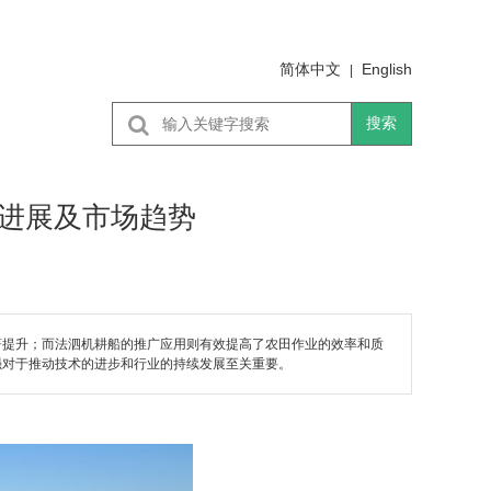
简体中文
English
|
搜索
进展及市场趋势
著提升；而法泗机耕船的推广应用则有效提高了农田作业的效率和质
强对于推动技术的进步和行业的持续发展至关重要。