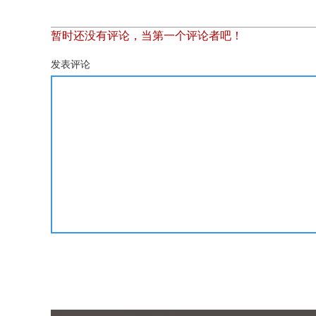
暂时还没有评论，当第一个评论者吧！
发表评论