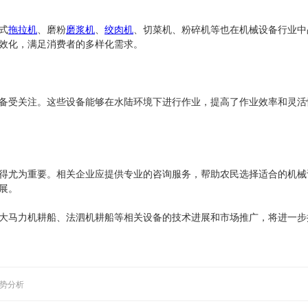
式
拖拉机
、磨粉
磨浆机
、
绞肉机
、切菜机、粉碎机等也在机械设备行业中
效化，满足消费者的多样化需求。
备受关注。这些设备能够在水陆环境下进行作业，提高了作业效率和灵活
得尤为重要。相关企业应提供专业的咨询服务，帮助农民选择适合的机械
展。
大马力机耕船、法泗机耕船等相关设备的技术进展和市场推广，将进一步
趋势分析