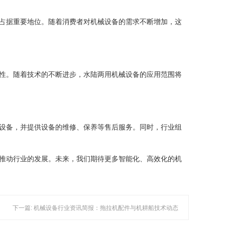
占据重要地位。随着消费者对机械设备的需求不断增加，这
性。随着技术的不断进步，水陆两用机械设备的应用范围将
设备，并提供设备的维修、保养等售后服务。同时，行业组
推动行业的发展。未来，我们期待更多智能化、高效化的机
下一篇: 机械设备行业资讯简报：拖拉机配件与机耕船技术动态