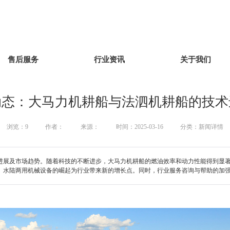
售后服务
行业资讯
关于我们
动态：大马力机耕船与法泗机耕船的技术
浏览：
9
作者：
来源：
时间：2025-03-16
分类：新闻详情
进展及市场趋势。随着科技的不断进步，大马力机耕船的燃油效率和动力性能得到显
。水陆两用机械设备的崛起为行业带来新的增长点。同时，行业服务咨询与帮助的加