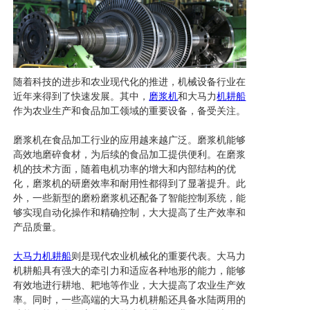
随着科技的进步和农业现代化的推进，机械设备行业在
近年来得到了快速发展。其中，
磨浆机
和大马力
机耕船
作为农业生产和食品加工领域的重要设备，备受关注。
磨浆机在食品加工行业的应用越来越广泛。磨浆机能够
高效地磨碎食材，为后续的食品加工提供便利。在磨浆
机的技术方面，随着电机功率的增大和内部结构的优
化，磨浆机的研磨效率和耐用性都得到了显著提升。此
外，一些新型的磨粉磨浆机还配备了智能控制系统，能
够实现自动化操作和精确控制，大大提高了生产效率和
产品质量。
大马力机耕船
则是现代农业机械化的重要代表。大马力
机耕船具有强大的牵引力和适应各种地形的能力，能够
有效地进行耕地、耙地等作业，大大提高了农业生产效
率。同时，一些高端的大马力机耕船还具备水陆两用的