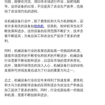
功能，能够在河流、湖泊等水域进行作业，如耙地船
等。这些设备的出现，不仅提高了农业生产效率，也推
动了农业现代化的进程。
在机械设备行业中，除了磨浆机和大马力机耕船外，还
有许多相关的设备如
绞肉机
、切菜机、粉碎机等也在不
断发展和进步。这些设备的应用范围不断扩大，技术含
量不断提高，为食品加工和农业生产提供了更多的便
利。
同时，机械设备行业的发展也面临着一些挑战和机遇。
随着市场需求的不断变化和技术的不断进步，机械设备
行业需要不断创新和进步，以适应市场的需求和变化。
此外，随着环保理念的深入人心，机械设备行业的绿色
发展和可持续发展也成为了行业的重要方向之一。
总之，机械设备行业在近年来得到了快速发展，磨浆机
和大马力机耕船等设备的应用和进步为农业生产和食品
加工提供了更多的便利。同时，行业也面临着一些挑战
和机遇，需要不断创新和进步。