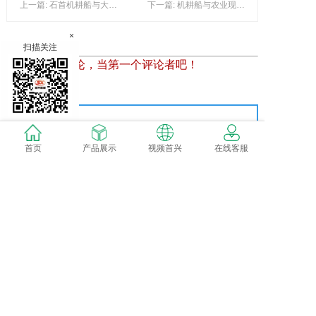
上一篇: 石首机耕船与大马力机耕船的行业发展与政策探讨
下一篇: 机耕船与农业现代化：红友机耕船的崛起与行业趋势分析
×
扫描关注
暂时还没有评论，当第一个评论者吧！
发表评论
首页
产品展示
视频首兴
在线客服