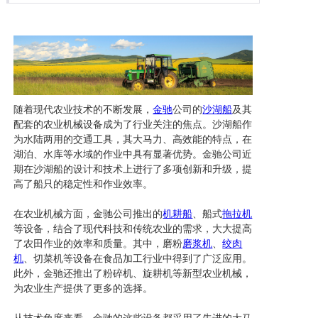
随着现代农业技术的不断发展，
金驰
公司的
沙湖船
及其
配套的农业机械设备成为了行业关注的焦点。沙湖船作
为水陆两用的交通工具，其大马力、高效能的特点，在
湖泊、水库等水域的作业中具有显著优势。金驰公司近
期在沙湖船的设计和技术上进行了多项创新和升级，提
高了船只的稳定性和作业效率。
在农业机械方面，金驰公司推出的
机耕船
、船式
拖拉机
等设备，结合了现代科技和传统农业的需求，大大提高
了农田作业的效率和质量。其中，磨粉
磨浆机
、
绞肉
机
、切菜机等设备在食品加工行业中得到了广泛应用。
此外，金驰还推出了粉碎机、旋耕机等新型农业机械，
为农业生产提供了更多的选择。