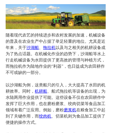
随着现代农艺的持续进步和农村发展的加速，机械设备
的普及在农业生产中占据了举足轻重的地位。尤其是近
年来，关于
沙湖船
、
拖拉机
以及与之相关的机耕设备成
为了热点话题。在机械化作业的趋势下，沙湖船等水上
行走机械设备为水田提供了更高效的管理与种植方式，
而拖拉机作为陆地作业的“利器”，也日益成为农田耕作
不可或缺的一部分。
以沙湖船为例，这类船只的引入，大大提高了水田的机
耕效率。同时，
机耕船
、船式拖拉机等设备的出现，为
水陆两用作业提供了可能。这些设备不仅在农田耕作中
发挥了巨大作用，也在磨粉磨浆、绞肉切菜等食品加工
领域有着广泛应用。例如，磨粉
磨浆机
在粮食加工中起
到了关键作用，而
绞肉机
、切菜机则为食品加工提供了
便捷的操作方式。