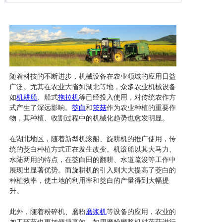
随着科技的不断进步，机械设备在农业领域的应用日益
广泛。尤其在农业大省如湖北等地，众多农业机械设备
如
机耕船
、船式
拖拉机
等已经投入使用，对传统农作方
式产生了深远影响。
茭白
和
茨菇
作为农业种植的重要作
物，其种植、收割过程中的机械化趋势也愈发明显。
在湖北地区，随着新型机滚船、旋耕机的推广使用，传
统的茭白种植方式正在发生改变。机滚船以其大马力、
水陆两用的特点，在茭白田的翻耕、水道疏浚等工作中
展现出显著优势。而旋耕机的引入则大大提高了茭白的
种植效率，使土地的利用率和茭白的产量得到大幅提
升。
此外，随着粉碎机、磨粉
磨浆机
等设备的应用，农业的