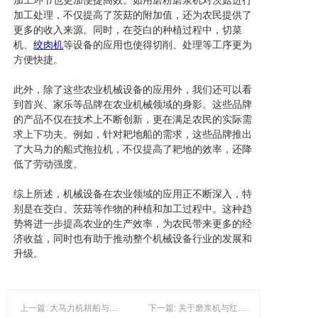
加工环节也更加便捷高效。如用磨粉磨浆机对茨菇进行
加工处理，不仅提高了茨菇的附加值，还为农民提供了
更多的收入来源。同时，在茭白的种植过程中，切菜
机、
绞肉机
等设备的应用也使得切削、处理等工序更为
方便快捷。
此外，除了这些农业机械设备的应用外，我们还可以看
到首兴、家乐等品牌在农业机械领域的身影。这些品牌
的产品不仅在技术上不断创新，更在满足农民的实际需
求上下功夫。例如，针对耙地船的需求，这些品牌推出
了大马力的船式拖拉机，不仅提高了耙地的效率，还降
低了劳动强度。
综上所述，机械设备在农业领域的应用正不断深入，特
别是在茭白、茨菇等作物的种植和加工过程中。这种趋
势将进一步提高农业的生产效率，为农民带来更多的经
济收益，同时也有助于推动整个机械设备行业的发展和
升级。
上一篇: 大马力机耕船与法泗机耕船：农业机械化的新趋势
下一篇: 关于磨浆机与红友机耕船的农业技术发展探讨