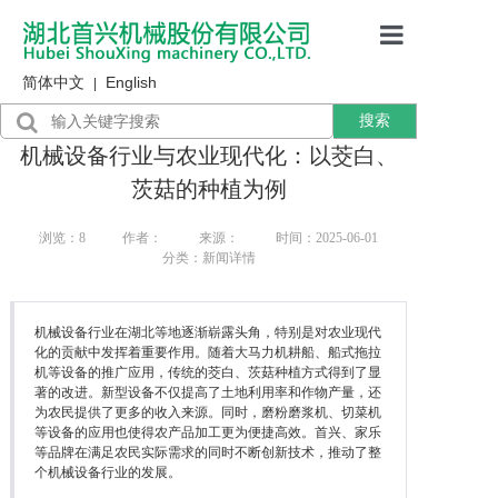
简体中文
English
首页
|
搜索
产品展示
机械设备行业与农业现代化：以茭白、
售后服务
茨菇的种植为例
行业资讯
浏览：
8
作者：
来源：
时间：2025-06-01
分类：新闻详情
关于我们
机械设备行业在湖北等地逐渐崭露头角，特别是对农业现代
化的贡献中发挥着重要作用。随着大马力机耕船、船式拖拉
机等设备的推广应用，传统的茭白、茨菇种植方式得到了显
著的改进。新型设备不仅提高了土地利用率和作物产量，还
为农民提供了更多的收入来源。同时，磨粉磨浆机、切菜机
等设备的应用也使得农产品加工更为便捷高效。首兴、家乐
等品牌在满足农民实际需求的同时不断创新技术，推动了整
个机械设备行业的发展。