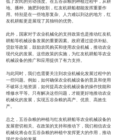
低了农民的劳动强度。在五谷杂粮的种植过程中，从耕
地、播种、施肥到收割，红友机耕船都能发挥重要作
用。特别是在一些地形复杂、人力难以到达的地方，红
友机耕船更是展现了其独特的优势。
此外，国家对于农业机械化的支持政策也是推动红友机
耕船等机械设备发展的重要因素。政府通过提供补贴、
贷款等政策，鼓励农民购买和使用农业机械，推动农业
现代化的发展。这些政策的实施，为红友机耕船等农业
机械设备的推广和应用提供了有力支持。
与此同时，我们也需要关注到农业机械化发展过程中的
一些问题。例如，如何确保农业机械设备的普及和使用
不破坏土地资源，如何提高农业机械设备的操作技能和
维修水平等。只有解决这些问题，才能更好地推动农业
机械化的发展，实现五谷杂粮的高产、优质、高效生
产。
总之，五谷杂粮的种植与红友机耕船等农业机械设备的
发展密切相关。在政策的支持和推动下，我们相信农业
机械化将会在五谷杂粮的种植中发挥更大的作用，推动
现代农业的发展。