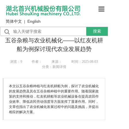
简体中文
English
首页
|
搜索
产品展示
五谷杂粮与农业机械化——以红友机耕
售后服务
船为例探讨现代农业发展趋势
行业资讯
浏览：
9
作者：
来源：
时间：2025-08-03
分类：新闻详情
关于我们
本文以五谷杂粮种植与红友机耕船为例，探讨了农业机械化
的发展趋势及其在五谷杂粮种植中的重要作用。随着国家政
策的支持和推动，红友机耕船等农业机械设备在提高农田作
业效率、降低农民劳动强度等方面发挥了显著作用。同时，
文章也指出了农业机械化发展过程中的问题及挑战，并提出
相应的解决方案。