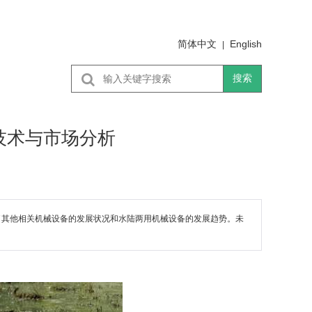
简体中文
English
|
搜索
技术与市场分析
了其他相关机械设备的发展状况和水陆两用机械设备的发展趋势。未