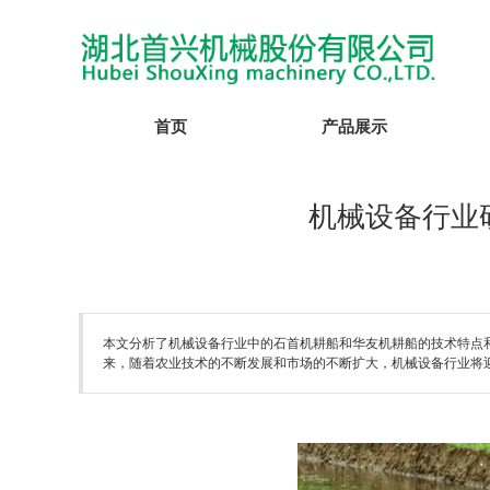
首页
产品展示
机械设备行业
本文分析了机械设备行业中的石首机耕船和华友机耕船的技术特点
来，随着农业技术的不断发展和市场的不断扩大，机械设备行业将