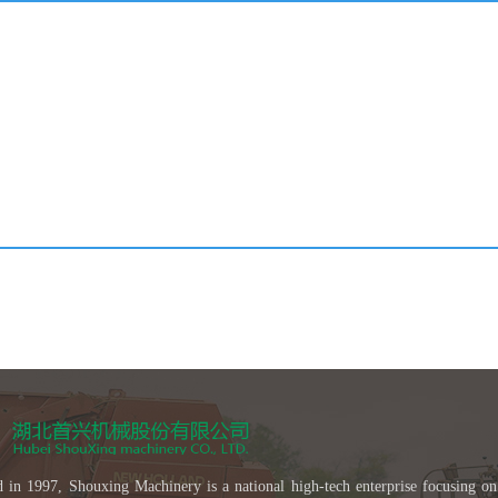
 in 1997, Shouxing Machinery is a national high-tech enterprise focusing on