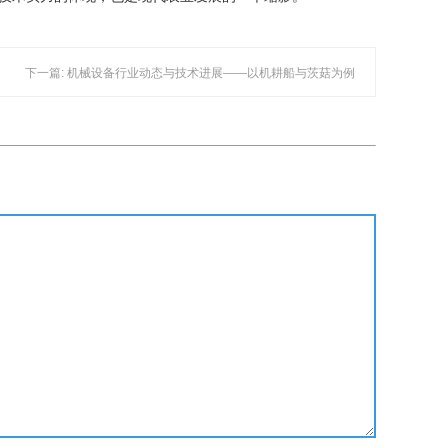
下一篇: 机械设备行业动态与技术进展——以机耕船与茨菇为例