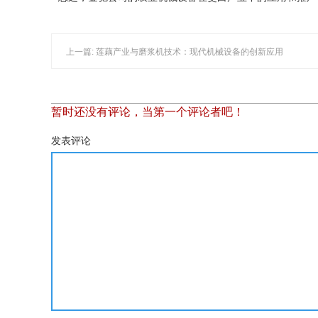
上一篇: 莲藕产业与磨浆机技术：现代机械设备的创新应用
暂时还没有评论，当第一个评论者吧！
发表评论