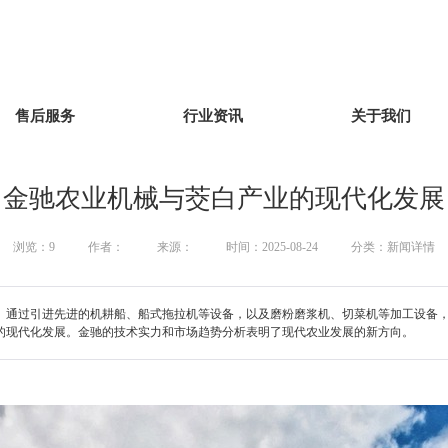
售后服务
行业资讯
关于我们
金驰农业机械与茭白产业的现代化发展
浏览：
9
作者：
来源：
时间：2025-08-24
分类：新闻详情
。通过引进先进的机耕船、船式拖拉机等设备，以及磨粉磨浆机、切菜机等加工设备
的现代化发展。金驰的技术实力和市场趋势分析表明了现代农业发展的新方向。