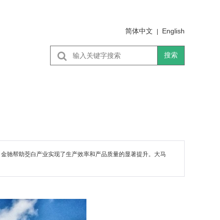
简体中文
English
|
搜索
，金驰帮助茭白产业实现了生产效率和产品质量的显著提升。大马