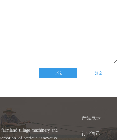
产品展示
 farmland tillage machinery and
行业资讯
romotion of various innovative