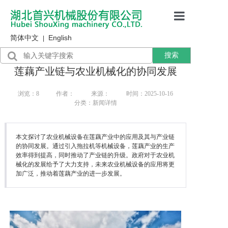
简体中文
English
首页
|
搜索
产品展示
莲藕产业链与农业机械化的协同发展
售后服务
浏览：
8
作者：
来源：
时间：2025-10-16
分类：新闻详情
行业资讯
关于我们
本文探讨了农业机械设备在莲藕产业中的应用及其与产业链
的协同发展。通过引入拖拉机等机械设备，莲藕产业的生产
效率得到提高，同时推动了产业链的升级。政府对于农业机
械化的发展给予了大力支持，未来农业机械设备的应用将更
加广泛，推动着莲藕产业的进一步发展。