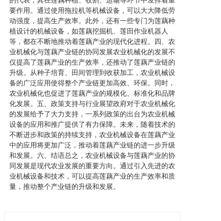
的代表，其在莲藕种植、收割、运输等环节中发挥着重
要作用。通过使用拖拉机等机械设备，可以大大降低劳
动强度，提高生产效率。此外，还有一些专门为莲藕种
植设计的机械设备，如莲藕挖掘机、莲田作业机器人
等，都在不断地推动着莲藕产业的现代化进程。四、农
业机械化与莲藕产业链的协同发展农业机械化的发展不
仅提高了莲藕产业的生产效率，还推动了莲藕产业链的
升级。从种子培育、田间管理到收获加工，农业机械设
备的广泛应用使得整个产业链更加高效、环保。同时，
农业机械化也促进了莲藕产业的规模化、标准化和品牌
化发展。五、政策支持与行业展望政府对于农业机械化
的发展给予了大力支持，一系列政策的出台为农业机械
设备的应用和推广提供了有力保障。未来，随着技术的
不断进步和政策的持续支持，农业机械设备在莲藕产业
中的应用将更加广泛，推动着莲藕产业链的进一步升级
和发展。六、结语总之，农业机械设备与莲藕产业的协
同发展是现代农业发展的重要方向。通过引入先进的农
业机械设备和技术，可以提高莲藕产业的生产效率和质
量，推动整个产业链的升级和发展。