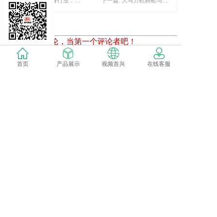
上一篇: 机械设备行业：大马力机耕船与养龙虾的现代化发展
下一篇: 大马力机耕船与养龙虾业的机械设备应用与市场趋势分析
暂时还没有评论，当第一个评论者吧！
发表评论
首页
产品展示
视频首兴
在线客服