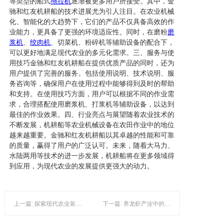
等类型的船式
拖拉机
逐渐被更多用户所接受。其中，金
驰和红友机耕船的技术进展尤为引人注目。在农业机械
化、智能化的大趋势下，它们的产品不仅具备高效的作
业能力，更具备了更强的环境适应性。同时，在磨粉
磨
浆机
、
绞肉机
、切菜机、粉碎机等辅助设备的配合下，
可以更好地满足现代农业的多元化需求。三、服务与使
用技巧金驰和红友机耕船在提供优质产品的同时，还为
用户提供了完善的服务。包括使用说明、技术说明、服
务咨询等，确保用户在使用过程中能够得到及时的帮助
和支持。在使用技巧方面，用户可以根据不同的作业需
求，合理搭配使用磨浆机、打浆机等辅助设备，以达到
最佳的作业效果。四、行业亮点与展望随着农业技术的
不断发展，机耕船等农业机械设备在农田作业中的地位
越来越重要。金驰和红友机耕船以其卓越的性能和可靠
的质量，赢得了用户的广泛认可。未来，随着大马力、
水陆两用等技术的进一步发展，机耕船将在更多领域得
到应用，为现代农业的发展提供更强大的动力。
上一篇: 探索现代农业装备及食品加工机械的热点与发展——以绞肉机、拖拉机为例
下一篇: 养龙虾产业中的机械设备技术应用与发展趋势