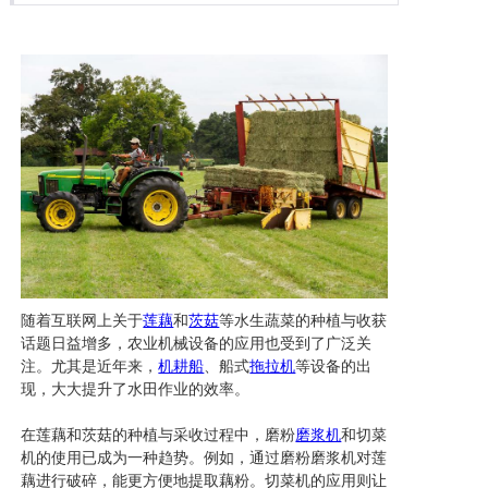
随着互联网上关于
莲藕
和
茨菇
等水生蔬菜的种植与收获
话题日益增多，农业机械设备的应用也受到了广泛关
注。尤其是近年来，
机耕船
、船式
拖拉机
等设备的出
现，大大提升了水田作业的效率。
在莲藕和茨菇的种植与采收过程中，磨粉
磨浆机
和切菜
机的使用已成为一种趋势。例如，通过磨粉磨浆机对莲
藕进行破碎，能更方便地提取藕粉。切菜机的应用则让