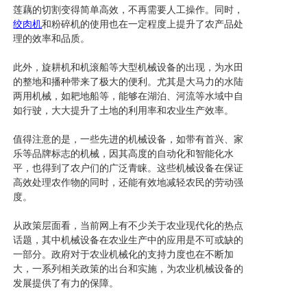
莲藕的切割变得简单高效，不再需要人工操作。同时，
绞肉机
和粉碎机的使用也在一定程度上提升了农产品处
理的效率和品质。
此外，旋耕机和机滚船等大型机械设备的出现，为水田
的整地和播种带来了极大的便利。尤其是大马力的水陆
两用机械，如耙地船等，能够在湖泊、河流等水域中自
如行驶，大大提升了土地的利用率和农业生产效率。
值得注意的是，一些先进的机械设备，如带有首兴、家
乐等品牌标志的机械，因其高度的自动化和智能化水
平，也得到了农户们的广泛青睐。这些机械设备在保证
高效处理农作物的同时，还能有效地减轻农民的劳动强
度。
从政策层面看，当前网上有不少关于农业现代化的热点
话题，其中机械设备在农业生产中的应用是不可或缺的
一部分。政府对于农业机械化的支持力度也在不断加
大，一系列相关政策的出台和实施，为农业机械设备的
发展提供了有力的保障。