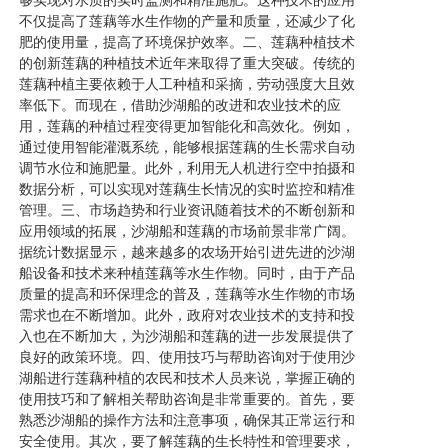
够实现对水质的实时监测和精准施肥。这种技术的应用
不仅提高了莲藕等水生作物的产量和质量，还减少了化
肥的使用量，提高了环境保护效率。二、莲藕种植技术
的创新莲藕的种植技术近年来取得了重大突破。传统的
莲藕种植主要依赖于人工种植和采摘，劳动强度大且效
率低下。而现在，借助沙湖船的改进和农业技术的应
用，莲藕的种植过程变得更加智能化和高效化。例如，
通过使用智能灌溉系统，能够根据莲藕的生长需求自动
调节水位和施肥量。此外，利用无人机进行空中拍摄和
数据分析，可以实现对莲藕生长情况的实时监控和精准
管理。三、市场趋势和行业资讯随着技术的不断创新和
应用领域的拓展，沙湖船和莲藕的市场前景非常广阔。
据统计数据显示，越来越多的农场开始引进先进的沙湖
船设备和技术来种植莲藕等水生作物。同时，由于产品
质量的提高和环保理念的普及，莲藕等水生作物的市场
需求也在不断增加。此外，政府对农业技术的支持和投
入也在不断加大，为沙湖船和莲藕的进一步发展提供了
良好的政策环境。四、使用技巧与帮助咨询对于使用沙
湖船进行莲藕种植的农民和技术人员来说，掌握正确的
使用技巧和了解相关帮助咨询是非常重要的。首先，要
熟悉沙湖船的操作方法和注意事项，确保其正常运行和
安全使用。其次，要了解莲藕的生长特性和管理要求，