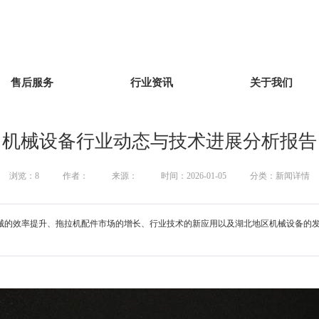
售后服务
行业资讯
关于我们
机械设备行业动态与技术进展分析报告
浏览：
8
作者：
来源：
时间：2026-01-05
分类：新闻详情
械的效率提升、拖拉机配件市场的增长、行业技术的新应用以及湖北地区机械设备的