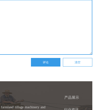
产品展示
 farmland tillage machinery and
行业资讯