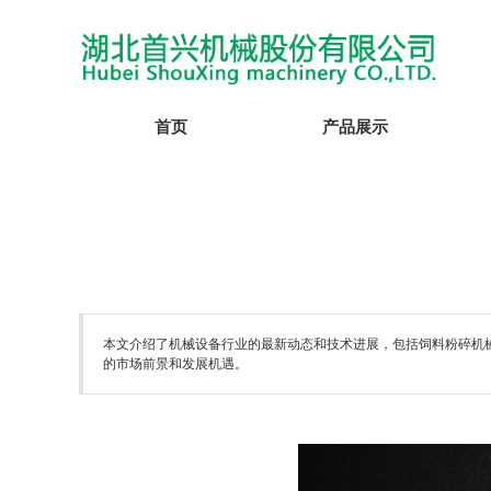
首页
产品展示
本文介绍了机械设备行业的最新动态和技术进展，包括饲料粉碎机
的市场前景和发展机遇。