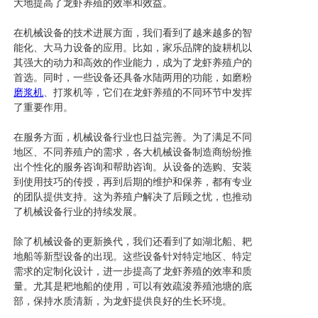
大地提高了龙虾养殖的效率和效益。
在机械设备的技术进展方面，我们看到了越来越多的智
能化、大马力设备的应用。比如，家乐品牌的旋耕机以
其强大的动力和高效的作业能力，成为了龙虾养殖户的
首选。同时，一些设备还具备水陆两用的功能，如磨粉
磨浆机
、打浆机等，它们在龙虾养殖的不同环节中发挥
了重要作用。
在服务方面，机械设备行业也日益完善。为了满足不同
地区、不同养殖户的需求，各大机械设备制造商纷纷推
出个性化的服务咨询和帮助咨询。从设备的选购、安装
到使用技巧的传授，再到后期的维护和保养，都有专业
的团队提供支持。这为养殖户解决了后顾之忧，也推动
了机械设备行业的持续发展。
除了机械设备的更新换代，我们还看到了如湖北船、耙
地船等新型设备的出现。这些设备针对特定地区、特定
需求的定制化设计，进一步提高了龙虾养殖的效率和质
量。尤其是耙地船的使用，可以有效疏浚养殖池塘的底
部，保持水质清新，为龙虾提供良好的生长环境。