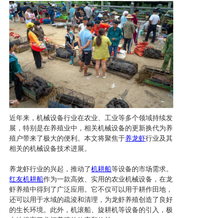
近年来，机械设备行业在农业、工业等多个领域持续发
展，特别是在养殖业中，相关机械设备的更新换代为养
殖户带来了极大的便利。本文将聚焦于
养龙虾
行业及其
相关的机械设备技术进展。
养龙虾行业的兴起，推动了
机耕船
等设备的市场需求。
红友机耕船
作为一款高效、实用的农业机械设备，在龙
虾养殖中得到了广泛应用。它不仅可以用于耕作田地，
还可以用于水域的疏浚和清理，为龙虾养殖创造了良好
的生长环境。此外，机滚船、旋耕机等设备的引入，极