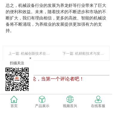
总之，机械设备行业的发展为养龙虾等行业带来了巨大
的便利和效益。未来，随着技术的不断进步和市场的不
断扩大，我们有理由相信，更多的高效、智能的机械设
备将不断涌现，为养殖业的发展提供更加强有力的支
持。
上一篇: 机械创新技术在农业中的多元应用与探讨
下一篇: 机耕船技术与发展趋势探讨
×
扫描关注
暂时还没有评论，当第一个评论者吧！
发表评论
首页
产品展示
视频首兴
在线客服