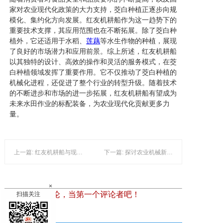
家对农业现代化政策的大力支持，茭白种植正逐步向规
模化、集约化方向发展。红友机耕船作为这一趋势下的
重要技术支撑，其应用范围也在不断拓展。除了茭白种
植外，它还适用于水稻、
莲藕
等水生作物的种植，展现
了良好的市场潜力和应用前景。综上所述，红友机耕船
以其独特的设计、高效的操作和灵活的服务模式，在茭
白种植领域发挥了重要作用。它不仅推动了茭白种植的
机械化进程，还促进了整个行业的转型升级。随着技术
的不断进步和市场的进一步拓展，红友机耕船有望成为
未来水田作业的标配装备，为农业现代化贡献更多力
量。
上一篇: 红友机耕船与现代农业机械化发展：水陆两用助力茨菇高效种植
下一篇: 探讨农业机械新趋势：红友与法泗机耕船的现代化应用与挑战
×
暂时还没有评论，当第一个评论者吧！
扫描关注
发表评论