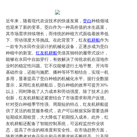
近年来，随着现代农业技术的快速发展，
茭白
种植领域
也迎来了新的变革。茭白作为一种高价值的水生蔬菜，
其市场需求持续增长，而传统的种植方式面临着效率低
下、劳动强度大等挑战。在此背景下，红友
机耕船
作为
一款专为水田作业设计的机械化设备，正逐步成为茭白
种植中的新宠。
红友机耕船
凭借其独特的履带式设计，
能够在水田中自如穿行，有效解决了传统农机在湿地作
业时的稳定性问题。它不仅能够进行土地平整、开沟等
基础作业，还能与施肥、播种等环节相结合，实现一机
多用，显著提高了茭白种植的机械化水平。据行业数据
显示，采用红友机耕船后，茭白种植的效率可提升30%
以上，同时降低了人力成本和劳动强度。除了技术上的
创新，红友机耕船还紧密结合了市场需求和用户反馈。
针对茭白种植季节性强、周期短的特点，红友机耕船提
供了灵活的租赁服务模式，农户可以根据实际需要选择
短期或长期租赁，大大降低了初期投入成本。此外，红
友机耕船还配备了智能控制系统，可远程监控作业状
态，提高了作业的精准度和安全性。在市场趋势方面，
随着消费者对食品安全和品质要求的不断提高，以及国