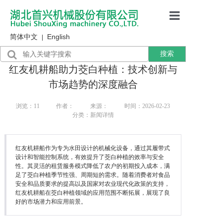
简体中文
English
首页
|
搜索
产品展示
红友机耕船助力茭白种植：技术创新与
售后服务
市场趋势的深度融合
行业资讯
浏览：
11
作者：
来源：
时间：2026-02-23
分类：新闻详情
关于我们
红友机耕船作为专为水田设计的机械化设备，通过其履带式
设计和智能控制系统，有效提升了茭白种植的效率与安全
性。其灵活的租赁服务模式降低了农户的初期投入成本，满
足了茭白种植季节性强、周期短的需求。随着消费者对食品
安全和品质要求的提高以及国家对农业现代化政策的支持，
红友机耕船在茭白种植领域的应用范围不断拓展，展现了良
好的市场潜力和应用前景。