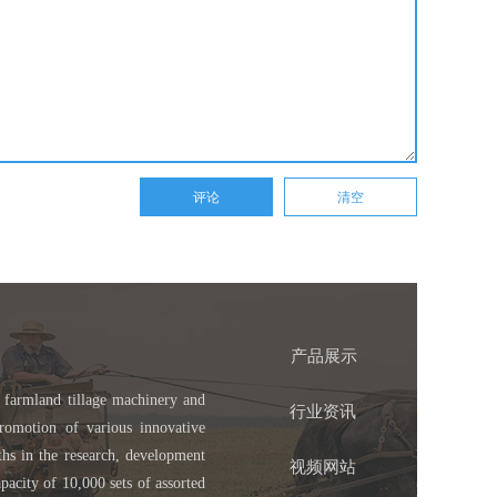
产品展示
 farmland tillage machinery and
行业资讯
romotion of various innovative
ths in the research, development
视频网站
pacity of 10,000 sets of assorted