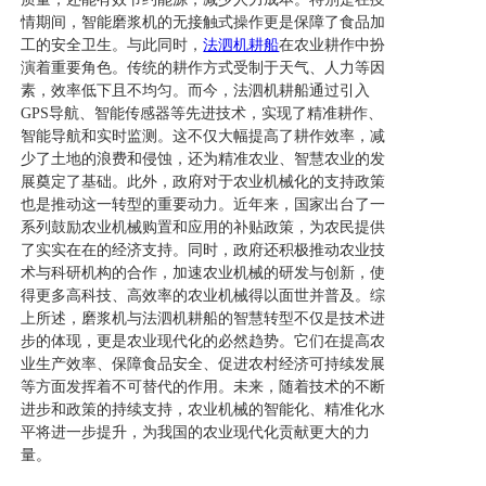
情期间，智能磨浆机的无接触式操作更是保障了食品加
工的安全卫生。与此同时，
法泗机耕船
在农业耕作中扮
演着重要角色。传统的耕作方式受制于天气、人力等因
素，效率低下且不均匀。而今，法泗机耕船通过引入
GPS导航、智能传感器等先进技术，实现了精准耕作、
智能导航和实时监测。这不仅大幅提高了耕作效率，减
少了土地的浪费和侵蚀，还为精准农业、智慧农业的发
展奠定了基础。此外，政府对于农业机械化的支持政策
也是推动这一转型的重要动力。近年来，国家出台了一
系列鼓励农业机械购置和应用的补贴政策，为农民提供
了实实在在的经济支持。同时，政府还积极推动农业技
术与科研机构的合作，加速农业机械的研发与创新，使
得更多高科技、高效率的农业机械得以面世并普及。综
上所述，磨浆机与法泗机耕船的智慧转型不仅是技术进
步的体现，更是农业现代化的必然趋势。它们在提高农
业生产效率、保障食品安全、促进农村经济可持续发展
等方面发挥着不可替代的作用。未来，随着技术的不断
进步和政策的持续支持，农业机械的智能化、精准化水
平将进一步提升，为我国的农业现代化贡献更大的力
量。