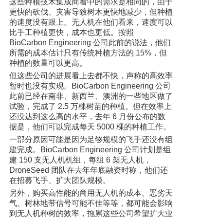
这些种植技术集成商看中的需求是相同的，由于
更快的砍伐、灾害导致树木更快地减少，但种植
的速度没有跟上。无人机在他们看来，速度可以
比手工种植更快，成本也更低。按照
BioCarbon Engineering 公司此前的说法，他们
所需的成本估计只有传统种植方法的 15%，但
种植的数量可以更高。
但这些公司的进展看上去都不快，声称的高效率
暂时也没有实现。BioCarbon Engineering 公司
此前已经在南非、新西兰、澳洲的一些地区做了
试验，完成了 2.5 万棵树苗的种植。但在效率上
还没达到这么高的水平，去年 6 月份公布的数
据是，他们可以完成每天 5000 棵的种植工作。
一部分原因可能是因为足够规模的飞手还没有组
建完成。BioCarbon Engineering 公司计划是组
建 150 支无人机机组，每组 6 架无人机，
DroneSeed 团队在去年年底融资时称，他们还
在招募飞手、扩大团队规模。
另外，购买高性能的商用无人机的成本、恶劣天
气、树林地带信号可能不佳等等，都可能会影响
到无人机种树的效率，拖累这些公司希望扩大业