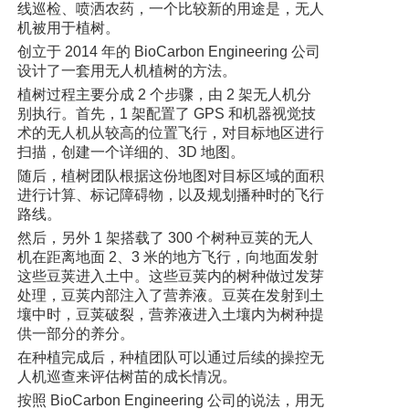
线巡检、喷洒农药，一个比较新的用途是，无人
机被用于植树。
创立于 2014 年的 BioCarbon Engineering 公司
设计了一套用无人机植树的方法。
植树过程主要分成 2 个步骤，由 2 架无人机分
别执行。首先，1 架配置了 GPS 和机器视觉技
术的无人机从较高的位置飞行，对目标地区进行
扫描，创建一个详细的、3D 地图。
随后，植树团队根据这份地图对目标区域的面积
进行计算、标记障碍物，以及规划播种时的飞行
路线。
然后，另外 1 架搭载了 300 个树种豆荚的无人
机在距离地面 2、3 米的地方飞行，向地面发射
这些豆荚进入土中。这些豆荚内的树种做过发芽
处理，豆荚内部注入了营养液。豆荚在发射到土
壤中时，豆荚破裂，营养液进入土壤内为树种提
供一部分的养分。
在种植完成后，种植团队可以通过后续的操控无
人机巡查来评估树苗的成长情况。
按照 BioCarbon Engineering 公司的说法，用无