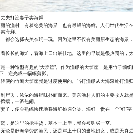
，丈夫打渔妻子卖海鲜
美丽的渔村，有着绝美的海景，也有最鲜的海鲜。人们世代生活
售卖海鲜。
客，都会选择去美奈玩一玩。因为这里不仅有美丽原生态的海景
有着长长的海滩，看海上日出最佳地。这里的早晨是很热闹的，
是一种造型有趣的“大箩筐”。作为渔船的大箩筐，是用竹子编
耀下，逆光成一幅幅剪影。
轻便的竹编大箩筐就是过度使用的。当打渔船从大海深处打渔归
送到岸边，浓浓的海腥味扑面而来。美奈渔村人们的主要收入就
熙攘攘，一派热闹。
妻子，便会熟练快速地将海鲜挑选分类。海鲜，贵在一个“鲜”
螃蟹，是这里的抢手货，基本一上岸，就会被购买一空。
，无论是赶海辛劳的渔民，还是岸上十贝的当地妇女，或是天真