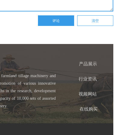
产品展示
 farmland tillage machinery and
行业资讯
romotion of various innovative
ths in the research, development
视频网站
pacity of 10,000 sets of assorted
nery.
在线购买