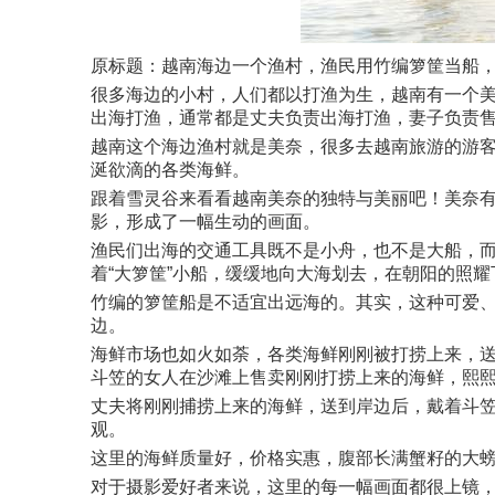
原标题：越南海边一个渔村，渔民用竹编箩筐当船
很多海边的小村，人们都以打渔为生，越南有一个
出海打渔，通常都是丈夫负责出海打渔，妻子负责
越南这个海边渔村就是美奈，很多去越南旅游的游
涎欲滴的各类海鲜。
跟着雪灵谷来看看越南美奈的独特与美丽吧！美奈
影，形成了一幅生动的画面。
渔民们出海的交通工具既不是小舟，也不是大船，而
着“大箩筐”小船，缓缓地向大海划去，在朝阳的照
竹编的箩筐船是不适宜出远海的。其实，这种可爱、
边。
海鲜市场也如火如荼，各类海鲜刚刚被打捞上来，
斗笠的女人在沙滩上售卖刚刚打捞上来的海鲜，熙
丈夫将刚刚捕捞上来的海鲜，送到岸边后，戴着斗笠
观。
这里的海鲜质量好，价格实惠，腹部长满蟹籽的大
对于摄影爱好者来说，这里的每一幅画面都很上镜