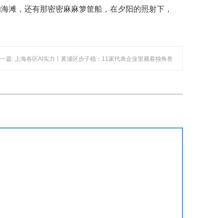
的海滩，还有那密密麻麻箩筐船，在夕阳的照射下，
一篇: 上海各区AI实力丨黄浦区步子稳：11家代表企业里藏着独角兽