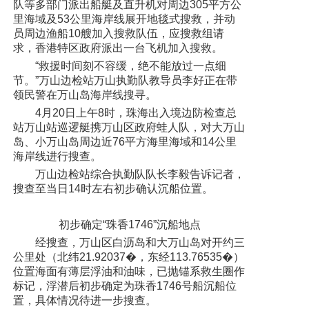
队等多部门派出船艇及直升机对周边305平方公
里海域及53公里海岸线展开地毯式搜救，并动
员周边渔船10艘加入搜救队伍，应搜救组请
求，香港特区政府派出一台飞机加入搜救。
“救援时间刻不容缓，绝不能放过一点细
节。”万山边检站万山执勤队教导员李好正在带
领民警在万山岛海岸线搜寻。
4月20日上午8时，珠海出入境边防检查总
站万山站巡逻艇携万山区政府蛙人队，对大万山
岛、小万山岛周边近76平方海里海域和14公里
海岸线进行搜查。
万山边检站综合执勤队队长李毅告诉记者，
搜查至当日14时左右初步确认沉船位置。
初步确定“珠香1746”沉船地点
经搜查，万山区白沥岛和大万山岛对开约三
公里处（北纬21.92037�，东经113.76535�）
位置海面有薄层浮油和油味，已抛锚系救生圈作
标记，浮潜后初步确定为珠香1746号船沉船位
置，具体情况待进一步搜查。