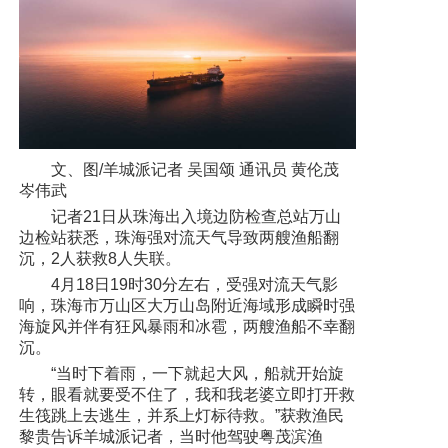
文、图/羊城派记者 吴国颂 通讯员 黄伦茂
岑伟武
记者21日从珠海出入境边防检查总站万山
边检站获悉，珠海强对流天气导致两艘渔船翻
沉，2人获救8人失联。
4月18日19时30分左右，受强对流天气影
响，珠海市万山区大万山岛附近海域形成瞬时强
海旋风并伴有狂风暴雨和冰雹，两艘渔船不幸翻
沉。
“当时下着雨，一下就起大风，船就开始旋
转，眼看就要受不住了，我和我老婆立即打开救
生筏跳上去逃生，并系上灯标待救。”获救渔民
黎贵告诉羊城派记者，当时他驾驶粤茂滨渔