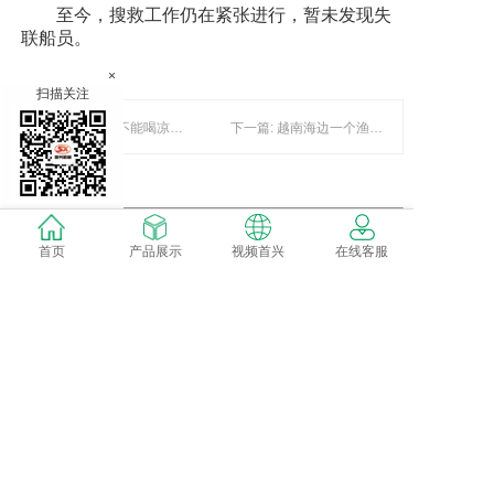
至今，搜救工作仍在紧张进行，暂未发现失
联船员。
×
扫描关注
上一篇: 大热天不能喝凉水？夏天必知的 30 个饮食小知识
下一篇: 越南海边一个渔村，渔民用竹编箩筐当船，丈夫打渔妻子卖海鲜_美奈
暂时还没有评论，当第一个评论者吧！
首页
产品展示
视频首兴
在线客服
发表评论