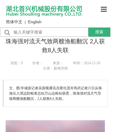
简体中文
English
首页
|
搜索
产品展示
珠海强对流天气致两艘渔船翻沉 2人获
售后服务
救8人失联
行业资讯
浏览：
9
作者：
来源：
时间：2024-12-20
分类：新闻详情
关于我们
文、图/羊城派记者吴国颂通讯员黄伦茂岑伟武记者21日从珠
海出入境边防检查总站万山边检站获悉，珠海强对流天气导
致两艘渔船翻沉，2人获救8人失联。