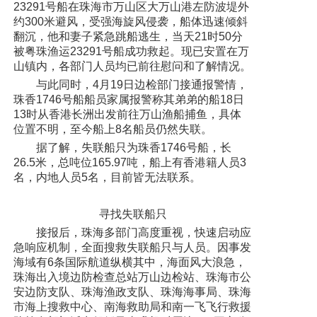
23291号船在珠海市万山区大万山港左防波堤外
约300米避风，受强海旋风侵袭，船体迅速倾斜
翻沉，他和妻子紧急跳船逃生，当天21时50分
被粤珠渔运23291号船成功救起。现已安置在万
山镇内，各部门人员均已前往慰问和了解情况。
与此同时，4月19日边检部门接通报警情，
珠香1746号船船员家属报警称其弟弟的船18日
13时从香港长洲出发前往万山渔船捕鱼，具体
位置不明，至今船上8名船员仍然失联。
据了解，失联船只为珠香1746号船，长
26.5米，总吨位165.97吨，船上有香港籍人员3
名，内地人员5名，目前皆无法联系。
寻找失联船只
接报后，珠海多部门高度重视，快速启动应
急响应机制，全面搜救失联船只与人员。因事发
海域有6条国际航道纵横其中，海面风大浪急，
珠海出入境边防检查总站万山边检站、珠海市公
安边防支队、珠海渔政支队、珠海海事局、珠海
市海上搜救中心、南海救助局和南一飞飞行救援