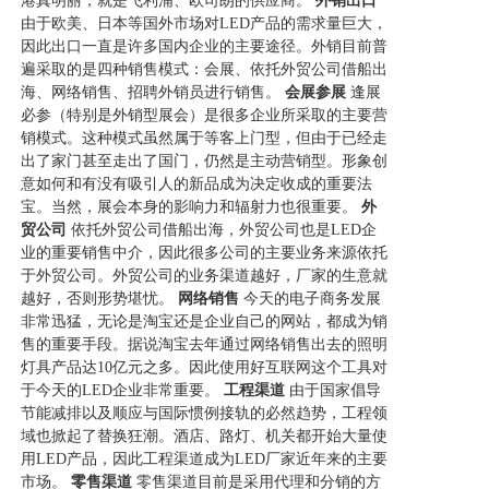
港真明丽，就是飞利浦、欧司朗的供应商。
外销出口
由于欧美、日本等国外市场对LED产品的需求量巨大，
因此出口一直是许多国内企业的主要途径。外销目前普
遍采取的是四种销售模式：会展、依托外贸公司借船出
海、网络销售、招聘外销员进行销售。
会展参展
逢展
必参（特别是外销型展会）是很多企业所采取的主要营
销模式。这种模式虽然属于等客上门型，但由于已经走
出了家门甚至走出了国门，仍然是主动营销型。形象创
意如何和有没有吸引人的新品成为决定收成的重要法
宝。当然，展会本身的影响力和辐射力也很重要。
外
贸公司
依托外贸公司借船出海，外贸公司也是LED企
业的重要销售中介，因此很多公司的主要业务来源依托
于外贸公司。外贸公司的业务渠道越好，厂家的生意就
越好，否则形势堪忧。
网络销售
今天的电子商务发展
非常迅猛，无论是淘宝还是企业自己的网站，都成为销
售的重要手段。据说淘宝去年通过网络销售出去的照明
灯具产品达10亿元之多。因此使用好互联网这个工具对
于今天的LED企业非常重要。
工程渠道
由于国家倡导
节能减排以及顺应与国际惯例接轨的必然趋势，工程领
域也掀起了替换狂潮。酒店、路灯、机关都开始大量使
用LED产品，因此工程渠道成为LED厂家近年来的主要
市场。
零售渠道
零售渠道目前是采用代理和分销的方